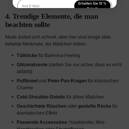
Erhalten Sie 15 %
Ihre E-Mail
Rabatt
4. Trendige Elemente, die man
Indem Sie sich anmelden, stimmen Sie unserer
beachten sollte
Datenschutzerklärung
zu
Mode ändert sich schnell, aber hier sind einige stets
beliebte Merkmale, die Mädchen lieben:
Tüllröcke
für Ballerina-Feeling
Glitzerakzente
(stellen Sie nur sicher, dass es nicht
abfärbt)
Puffärmel
und
Peter-Pan-Kragen
für klassischen
Charme
Cold-Shoulder-Details
für ältere Mädchen
Geschichtete Rüschen
oder
gestufte Röcke
für
dramatischen Effekt
Passende Accessoires
: Haarbänder, Mini-
Handtaschen oder Strumpfhosen