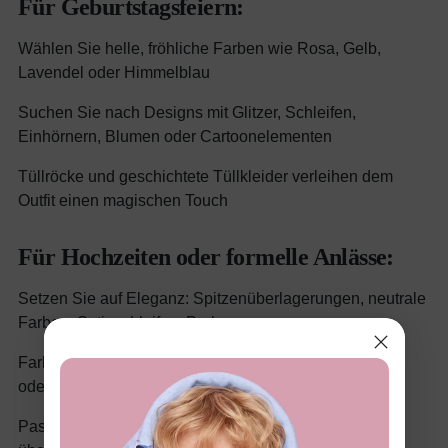
Für Geburtstagsfeiern:
Wählen Sie helle, fröhliche Farben wie Rosa, Gelb,
Lavendel oder Himmelblau
Suchen Sie nach Designs mit Glitzer, Schleifen,
Einhörnern, Blumen oder Cartoonelementen
Tüllröcke und geschichtete Tüllkleider verleihen dem
Outfit einen magischen Touch
Für Hochzeiten oder formelle Anlässe:
Setzen Sie auf Eleganz: Spitzenüberlagerungen, neutrale
Farben, Satinschleifen, Perlen
Farben wie Rosé, Elfenbein, Champagner, Marineblau
oder gedämpfte Blumenmuster sind zeitlos
Passen Sie sich der Form des Ereignisses an –