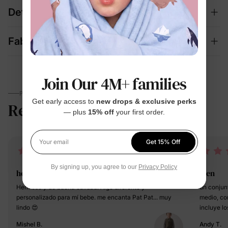
Details
Fabric + Care
Join Our 4M+ families
PARENTS TALK
Get early access to
new drops & exclusive perks
Reviews
4.8
— plus
15% off
your first order.
(85)
Get 15% Off
Your email
By signing up, you agree to our
Privacy Policy
hermoso
bien
Hermoso y de buena calidad. Algo diferente y
un conjunt
personalizado para mí bebe. me encanta Pat Pat... muy
medio, co
lindo 😍
incluye lo
Mishel B.
Andy T.