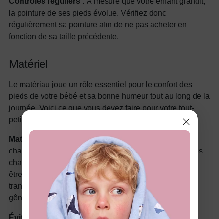
Contrôles réguliers :
À mesure que votre enfant grandit,
la pointure de ses pieds évolue. Vérifiez donc
régulièrement sa pointure afin de ne pas acheter en
fonction de sa taille précédente.
Matériel
Le matériau joue un rôle essentiel pour le confort des
pieds de votre bébé et sa bonne humeur tout au long de la
journée. Voici ce que vous devez faire pour votre tout-
petit :
Matières respirantes :
Lorsque vous cherchez des
chaussures pour tout-petits, assurez-vous de choisir des
chaussures en matières respirantes. Celles-ci peuvent
être en mesh ou en cuir pour éviter que les pieds ne
transpirent et ne forment des ampoules qui pourraient
gêner leurs jeux.
Évitez les lacets trop serrés :
évitez les lacets trop