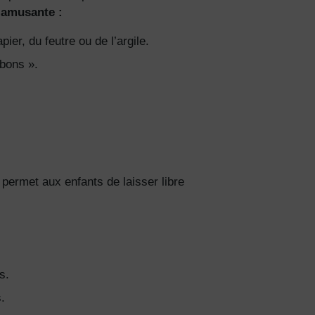
 amusante :
er, du feutre ou de l’argile.
ciez de
% de
bons ».
ction
fidentialité
permet aux enfants de laisser libre
s.
.