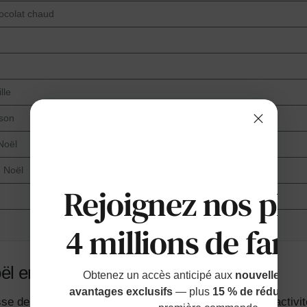
ocolat chaud
lle
ison
Noël
e Noël
Rejoignez nos plu
4 millions de fami
oël ensemble
Obtenez un accès anticipé aux
nouvelles sort
avantages exclusifs
— plus
15 % de réduction
sse des décorations de Noël, et sa décoration est une activi