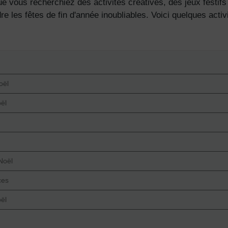
ue vous recherchiez des activités créatives, des jeux festif
re les fêtes de fin d'année inoubliables. Voici quelques act
oël
ël
Noël
ces
ël