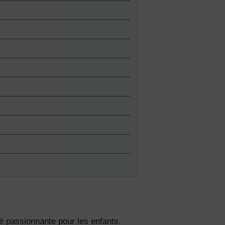
s de
lles
ies et
sur votre
té passionnante pour les enfants.