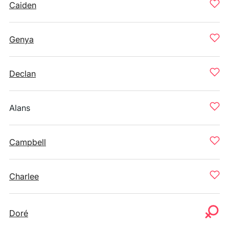
Caiden
Genya
Declan
Alans
Campbell
Charlee
Doré