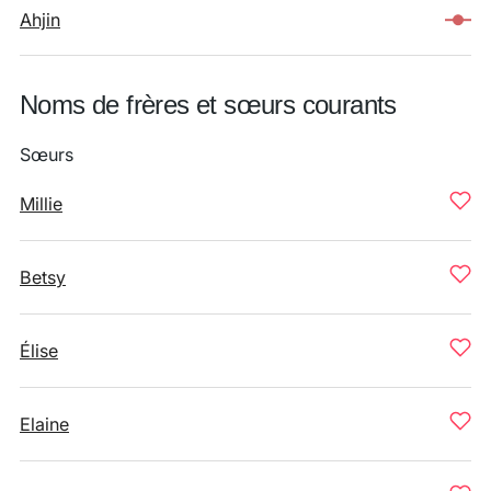
Ahjin
Noms de frères et sœurs courants
Sœurs
Millie
Betsy
Élise
Elaine