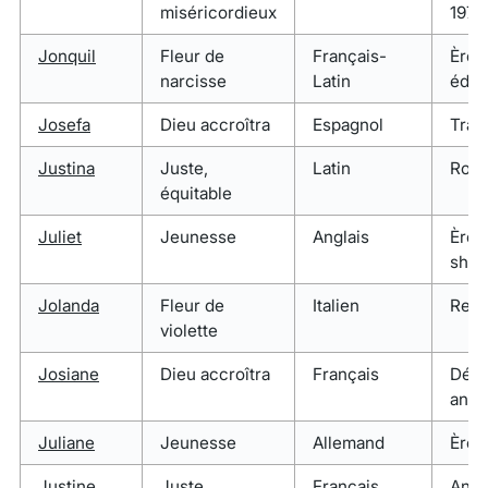
miséricordieux
1970
Jonquil
Fleur de
Français-
Ère
narcisse
Latin
édou
Josefa
Dieu accroîtra
Espagnol
Trad
Justina
Juste,
Latin
Roma
équitable
Juliet
Jeunesse
Anglais
Ère
shak
Jolanda
Fleur de
Italien
Rena
violette
Josiane
Dieu accroîtra
Français
Débu
anné
Juliane
Jeunesse
Allemand
Ère 
Justine
Juste,
Français
Anné