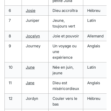
petite Julia
6
Josie
Dieu accroîtra
Hébreu
7
Juniper
Jeune,
Latin
toujours vert
8
Jocelyn
Joie et pouvoir
Allemand
9
Journey
Un voyage ou
Anglais
une
expérience
10
June
Née en juin,
Latin
jeune
11
Jane
Dieu est
Anglais
miséricordieux
12
Jordyn
Couler vers le
Hébreu
bas