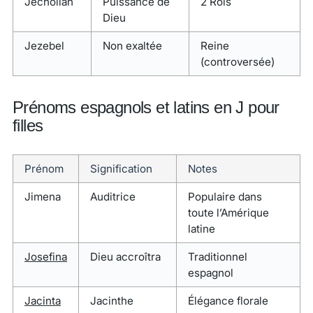
Jecholiah
Puissance de
2 Rois
Dieu
Jezebel
Non exaltée
Reine
(controversée)
Prénoms espagnols et latins en J pour
filles
Prénom
Signification
Notes
Jimena
Auditrice
Populaire dans
toute l’Amérique
latine
Josefina
Dieu accroîtra
Traditionnel
espagnol
Jacinta
Jacinthe
Élégance florale