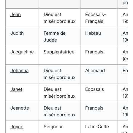
poin
Jean
Dieu est
Écossais-
Anné
miséricordieux
Français
1950
Judith
Femme de
Hébreu
Anné
Judée
1960
Jacqueline
Supplantatrice
Français
Anné
(ère
Johanna
Dieu est
Allemand
Ère 
miséricordieux
Janet
Dieu est
Écossais
Anné
miséricordieux
1970
Jeanette
Dieu est
Français
Anné
miséricordieux
1950
Joyce
Seigneur
Latin-Celte
Anné