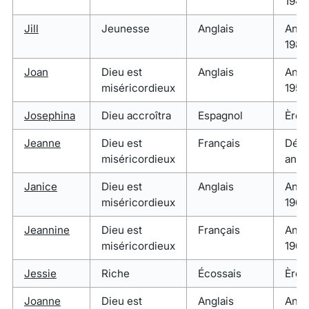
1940
Jill
Jeunesse
Anglais
Anné
1980
Joan
Dieu est
Anglais
Anné
miséricordieux
1950
Josephina
Dieu accroîtra
Espagnol
Ère 
Jeanne
Dieu est
Français
Débu
miséricordieux
anné
Janice
Dieu est
Anglais
Anné
miséricordieux
1960
Jeannine
Dieu est
Français
Anné
miséricordieux
1960
Jessie
Riche
Écossais
Ère 
Joanne
Dieu est
Anglais
Anné