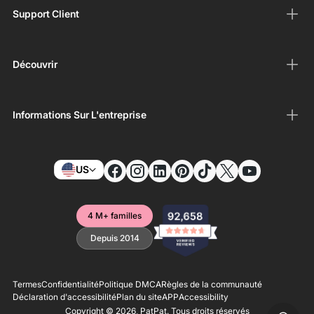
Support Client
Découvrir
Informations Sur L'entreprise
US
4 M+ familles
Depuis 2014
Termes
Confidentialité
Politique DMCA
Règles de la communauté
Déclaration d'accessibilité
Plan du site
APP
Accessibility
Copyright © 2026,
PatPat
. Tous droits réservés