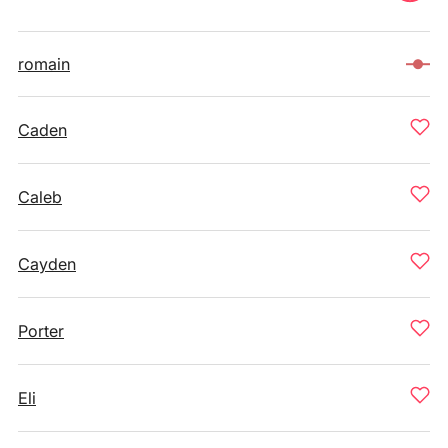
romain
Caden
Caleb
Cayden
Porter
Eli