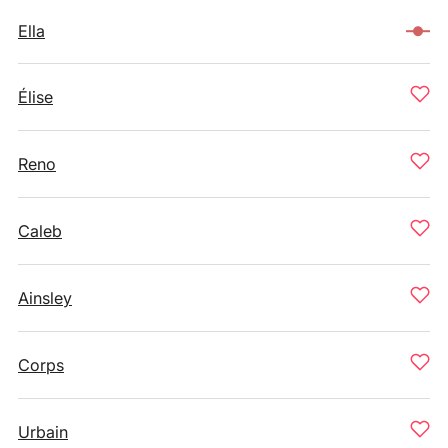
Ella
Élise
Reno
Caleb
Ainsley
Corps
Urbain