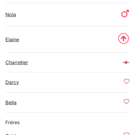
Nola
Elaine
Charretier
Darcy
Bella
Frères