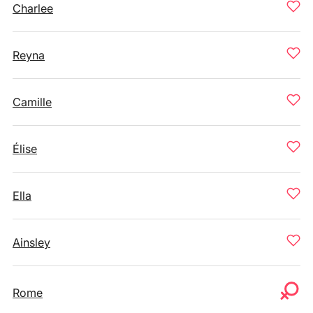
Charlee
Reyna
Camille
Élise
Ella
Ainsley
Rome