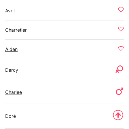
Avril
Charretier
Aiden
Darcy
Charlee
Doré