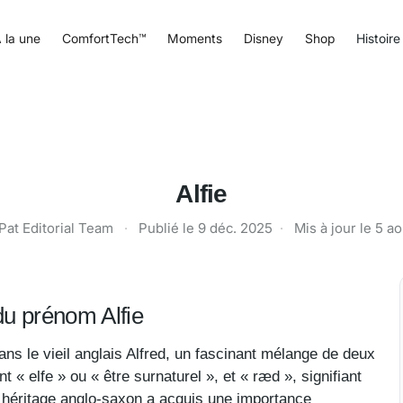
 la une
ComfortTech™
Moments
Disney
Shop
Histoire
Alfie
Pat Editorial Team
·
Publié le
9 déc. 2025
·
Mis à jour le
5 ao
 du prénom Alfie
ns le vieil anglais Alfred, un fascinant mélange de deux
t « elfe » ou « être surnaturel », et « ræd », signifiant
e héritage anglo-saxon a acquis une importance