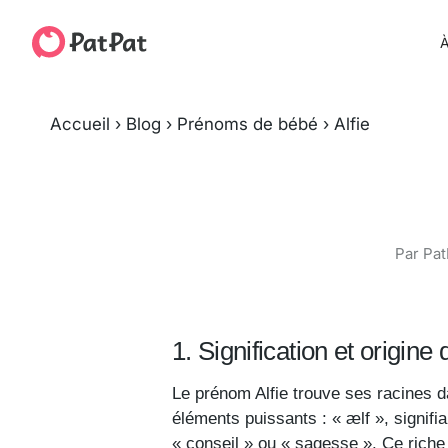
À
Accueil
›
Blog
›
Prénoms de bébé
›
Alfie
Par Pat
1. Signification et origine
Le prénom Alfie trouve ses racines da
éléments puissants : « ælf », signifian
« conseil » ou « sagesse ». Ce rich