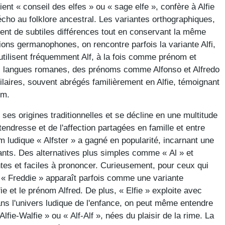
fient « conseil des elfes » ou « sage elfe », confère à Alfie
cho au folklore ancestral. Les variantes orthographiques,
entent de subtiles différences tout en conservant la même
ions germanophones, on rencontre parfois la variante Alfi,
utilisent fréquemment Alf, à la fois comme prénom et
 langues romanes, des prénoms comme Alfonso et Alfredo
milaires, souvent abrégés familièrement en Alfie, témoignant
om.
ses origines traditionnelles et se décline en une multitude
tendresse et de l'affection partagées en famille et entre
m ludique « Alfster » a gagné en popularité, incarnant une
fants. Des alternatives plus simples comme « Al » et
tes et faciles à prononcer. Curieusement, pour ceux qui
 « Freddie » apparaît parfois comme une variante
fie et le prénom Alfred. De plus, « Elfie » exploite avec
ans l'univers ludique de l'enfance, on peut même entendre
fie-Walfie » ou « Alf-Alf », nées du plaisir de la rime. La