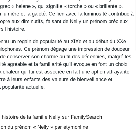
ec « helene », qui signifie « torche » ou « brillante »,
 lumière et la gaieté. Ce lien avec la luminosité contribue à
ropre aux diminutifs, faisant de Nelly un prénom précieux
 l'histoire.
connu un regain de popularité au XIXe et au début du XXe
glophones. Ce prénom dégage une impression de douceur
is de conserver son charme au fil des décennies, malgré les
é agréable et la familiarité qu'il évoque en font un choix
 chaleur qui lui est associée en fait une option attrayante
re à leurs enfants des valeurs de bienveillance et
 popularité actuelle.
 histoire de la famille Nelly sur FamilySearch
ation du prénom « Nelly » par etymonline