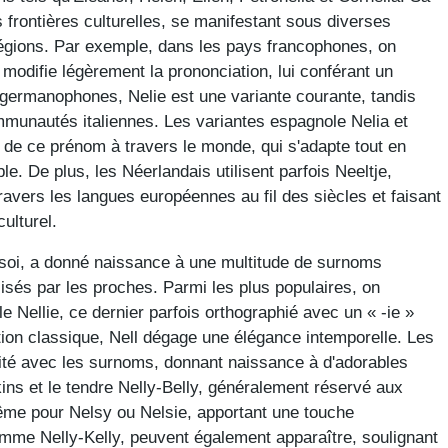
 frontières culturelles, se manifestant sous diverses
régions. Par exemple, dans les pays francophones, on
t modifie légèrement la prononciation, lui conférant un
 germanophones, Nelie est une variante courante, tandis
mmunautés italiennes. Les variantes espagnole Nelia et
 de ce prénom à travers le monde, qui s'adapte tout en
. De plus, les Néerlandais utilisent parfois Neeltje,
à travers les langues européennes au fil des siècles et faisant
ulturel.
 soi, a donné naissance à une multitude de surnoms
isés par les proches. Parmi les plus populaires, on
le Nellie, ce dernier parfois orthographié avec un « -ie »
tion classique, Nell dégage une élégance intemporelle. Les
ivité avec les surnoms, donnant naissance à d'adorables
ykins et le tendre Nelly-Belly, généralement réservé aux
même pour Nelsy ou Nelsie, apportant une touche
omme Nelly-Kelly, peuvent également apparaître, soulignant