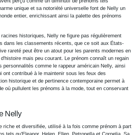
 souvent perçu comme un diminutif de prénoms tels
arme unique et sa notoriété universelle font de Nelly un
monde entier, enrichissant ainsi la palette des prénoms
racines historiques, Nelly ne figure pas régulièrement
s dans les classements récents, que ce soit aux États-
ve rareté peut être un atout pour les parents modernes en
d'histoire mais peu courant. Le prénom connaît un regain
s personnalités comme le rappeur américain Nelly, ainsi
i ont contribué à le maintenir sous les feux des
tion historique et de pertinence contemporaine permet à
 où pullulent les prénoms à la mode, tout en conservant
e Nelly
riche et diversifiée, utilisé à la fois comme prénom à part
 tels qu'Eleanor, Helen, Ellen, Petronella et Cornelia. Sa