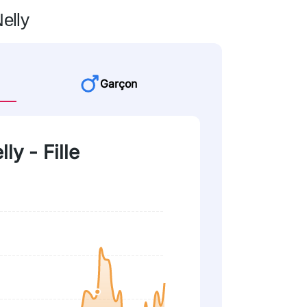
elly
Garçon
ly - Fille