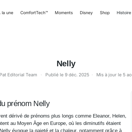
 la une
ComfortTech™
Moments
Disney
Shop
Histoire
Nelly
Pat Editorial Team
·
Publié le
9 déc. 2025
·
Mis à jour le
5 ao
e du prénom Nelly
uvent dérivé de prénoms plus longs comme Eleanor, Helen,
ntent au Moyen Âge en Europe, où les diminutifs étaient
Nelly évoque la gaieté et la chaleur, notamment grâce à