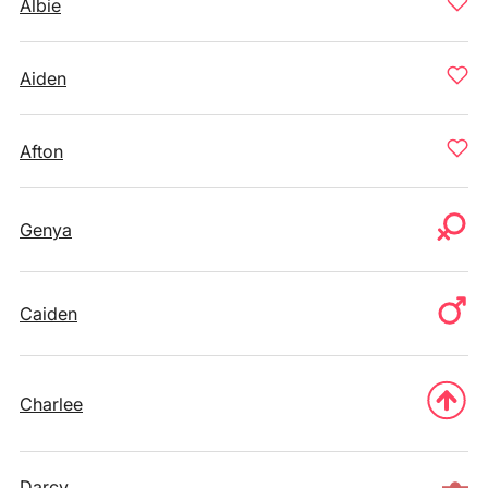
Albie
Aiden
Afton
Genya
Caiden
Charlee
Darcy