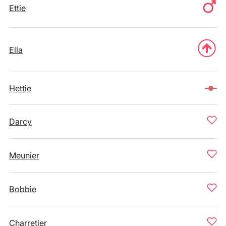
Ettie
Ella
Hettie
Darcy
Meunier
Bobbie
Charretier