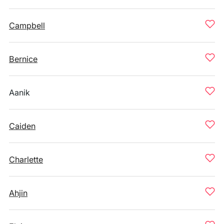
Campbell
Bernice
Aanik
Caiden
Charlette
Ahjin