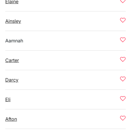
Elaine
Ainsley
Aamnah
Carter
Darcy
Eli
Afton