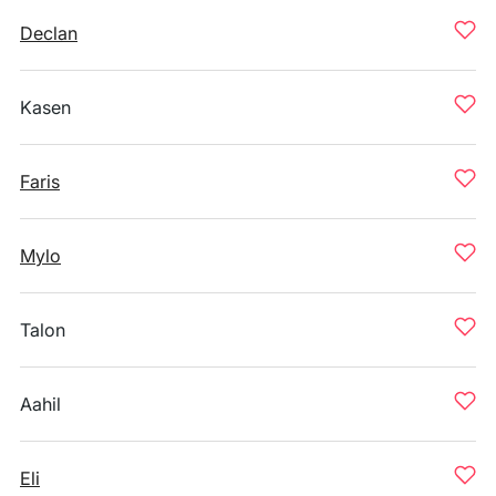
Declan
Kasen
Faris
Mylo
Talon
Aahil
Eli