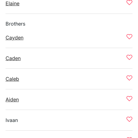
Elaine
Brothers
Cayden
Caden
Caleb
Aiden
Ivaan