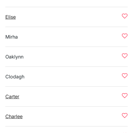
Elise
Mirha
Oaklynn
Clodagh
Carter
Charlee