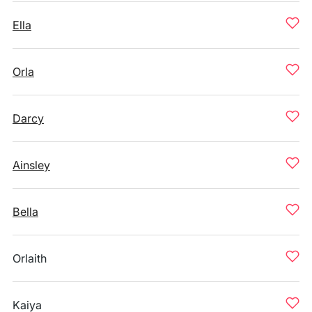
Ella
Orla
Darcy
Ainsley
Bella
Orlaith
Kaiya