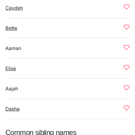
Cayden
Bette
Aaman
Elise
Aajah
Dasha
Common sibling names