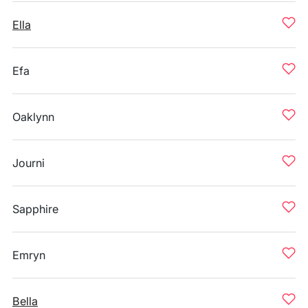
Ella
Efa
Oaklynn
Journi
Sapphire
Emryn
Bella