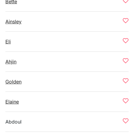
Bette
Ainsley
Eli
Ahjin
Golden
Elaine
Abdoul