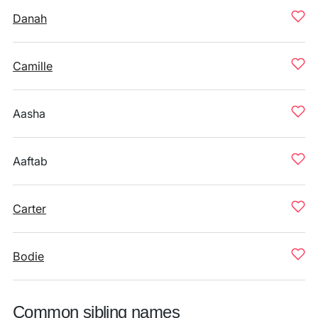
Danah
Camille
Aasha
Aaftab
Carter
Bodie
Common sibling names