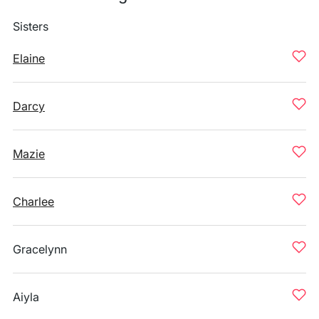
Sisters
Elaine
Darcy
Mazie
Charlee
Gracelynn
Aiyla