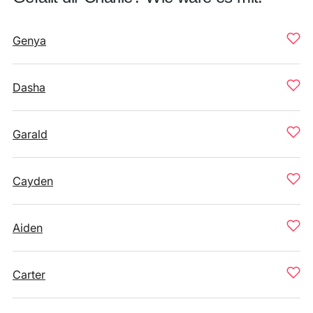
Genya
Dasha
Garald
Cayden
Aiden
Carter