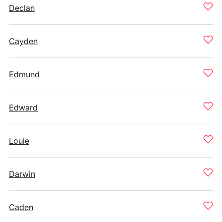
Declan
Cayden
Edmund
Edward
Louie
Darwin
Caden