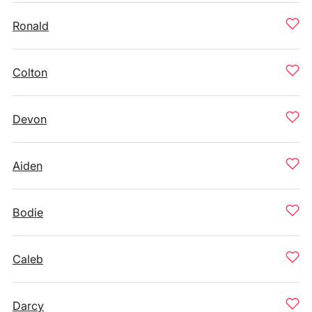
Ronald
Colton
Devon
Aiden
Bodie
Caleb
Darcy