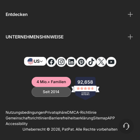
Entdecken
UNTERNEHMENSHINWEISE
US
4 Mio.+ Familien
Seit 2014
Nutzungsbedingungen
Privatsphäre
DMCA-Richtlinie
Gemeinschaftsrichtlinien
Barrierefreiheitserklärung
Sitemap
APP
Accessibility
Urheberrecht © 2026,
PatPat
. Alle Rechte vorbehalten