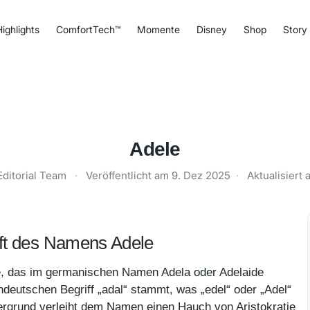
ighlights
ComfortTech™
Momente
Disney
Shop
Story
Adele
Editorial Team
·
Veröffentlicht am
9. Dez 2025
·
Aktualisiert
ft des Namens Adele
e, das im germanischen Namen Adela oder Adelaide
chdeutschen Begriff „adal“ stammt, was „edel“ oder „Adel“
ergrund verleiht dem Namen einen Hauch von Aristokratie