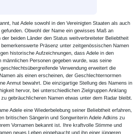
nnt, hat Adele sowohl in den Vereinigten Staaten als auch
atz gefunden. Obwohl der Name ein gewisses Maß an
 der beiden Länder den Status weitverbreiteter Beliebtheit
er bemerkenswerte Präsenz unter zeitgenössischen Namen
igen historische Aufzeichnungen, dass Adele in den
uch männlichen Personen gegeben wurde, was seine
se geschlechtsübergreifende Verwendung erweitert die
en Namen als einen erscheinen, der Geschlechternormen
ne Anmut bewahrt. Die einzigartige Stellung des Namens in
igkeit hervor, bei unterschiedlichen Zielgruppen Anklang
h zu gebräuchlicheren Namen etwas unter dem Radar bleibt.
ame Adele eine Wiederbelebung seiner Beliebtheit erfahren,
en britischen Sängerin und Songwriterin Adele Adkins zu
 ihrem Vornamen bekannt ist. Ihre kraftvolle Stimme und
men neues Leben eingehaucht und ihn einer jüngeren