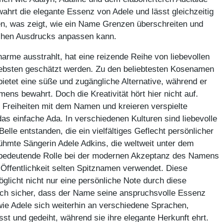
wahrt die elegante Essenz von Adele und lässt gleichzeitig
ßen, was zeigt, wie ein Name Grenzen überschreiten und
chen Ausdrucks anpassen kann.
arme ausstrahlt, hat eine reizende Reihe von liebevollen
Liebsten geschätzt werden. Zu den beliebtesten Kosenamen
 bietet eine süße und zugängliche Alternative, während er
ens bewahrt. Doch die Kreativität hört hier nicht auf.
 Freiheiten mit dem Namen und kreieren verspielte
das einfache Ada. In verschiedenen Kulturen sind liebevolle
elle entstanden, die ein vielfältiges Geflecht persönlicher
ühmte Sängerin Adele Adkins, die weltweit unter dem
 bedeutende Rolle bei der modernen Akzeptanz des Namens
r Öffentlichkeit selten Spitznamen verwendet. Diese
glicht nicht nur eine persönliche Note durch diese
auch sicher, dass der Name seine anspruchsvolle Essenz
wie Adele sich weiterhin an verschiedene Sprachen,
t und gedeiht, während sie ihre elegante Herkunft ehrt.