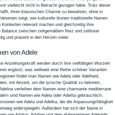
or vielleicht nicht in Betracht gezogen hätte. Trotz dieser
hafft, ihren klassischen Charme zu bewahren, ohne in
änomen zeigt, wie kulturelle Ikonen traditionelle Namen
 Kontexten relevant machen und gleichzeitig ihre
e Balance zwischen zeitgemäßem Reiz und zeitloser
ig und präsent in den Herzen vieler.
men von Adele
e Anziehungskraft werden durch ihre vielfältigen Wurzeln
ren ergänzt, was weltweit eine Reihe schöner Varianten
Regionen findet man Namen wie Adela oder Adelheid,
en, mit Akzent, um die lyrische Qualität zu betonen.
d Adelina verleihen dem Namen eine charmante mediterrane
dern sind Namen wie Adela oder Adelita gebräuchlich.
rsionen wie Adela und Adelka, die die Anpassungsfähigkeit
hinweg widerspiegeln. Außerdem hat sich der Name in
en wie Adalyn, Adaline und dem elaborierteren Adelaide