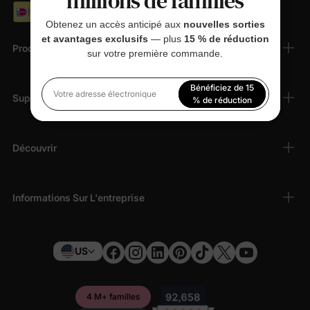
millions de familles
Obtenez un accès anticipé aux
nouvelles sorties
et avantages exclusifs
— plus
15 % de réduction
Produits
sur votre première commande.
Bénéficiez de 15
Support Client
Votre adresse électronique
% de réduction
En vous inscrivant, vous acceptez notre
Politique de
confidentialité
Découvrir
Informations Sur L'entreprise
US
4 M+ familles