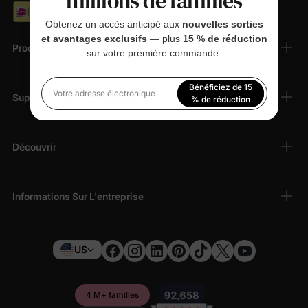
millions de familles
Obtenez un accès anticipé aux
nouvelles sorties
et avantages exclusifs
— plus
15 % de réduction
Produits
sur votre première commande.
Bénéficiez de 15
Support Client
Votre adresse électronique
% de réduction
En vous inscrivant, vous acceptez notre
Politique de
confidentialité
Découvrir
Informations Sur L'entreprise
US
4 M+ familles