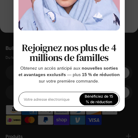
Rejoignez nos plus de 4
Bulletin d'information
millions de familles
Du tout doux, des petites remises, zéro spam.
Obtenez un accès anticipé aux
nouvelles sorties
et avantages exclusifs
— plus
15 % de réduction
Votre adresse électronique
sur votre première commande.
+1
Votre téléphone
Bénéficiez de 15
Votre adresse électronique
% de réduction
En vous inscrivant, vous acceptez notre
Politique de
confidentialité
Produits