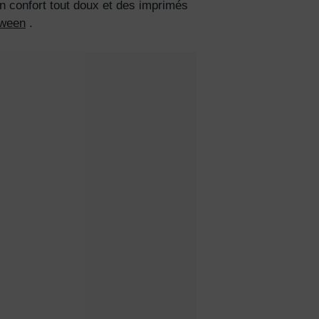
n confort tout doux et des imprimés
oween
.
ciez de
% de
ction
fidentialité