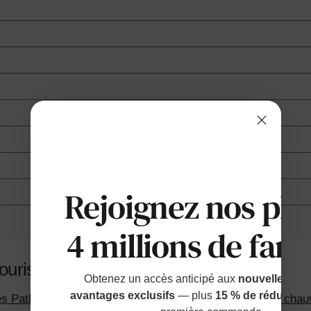
Rejoignez nos plu
4 millions de fami
ouris de PatPat
Obtenez un accès anticipé aux
nouvelles sort
avantages exclusifs
— plus
15 % de réduction
es PatPat pour bébé garçon/fille, 95 % coton, manches chau