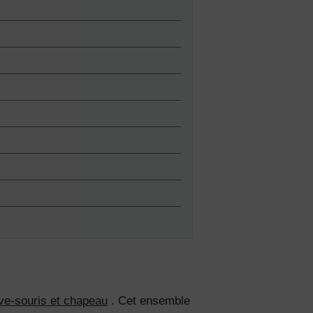
s de
lles
ies et
sur votre
ve-souris et chapeau
. Cet ensemble