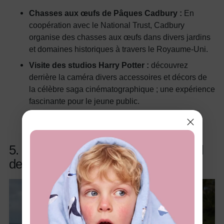
Chasses aux œufs de Pâques Cadbury :
En
coopération avec le National Trust, Cadbury
organise des chasses aux œufs dans divers jardins
et domaines historiques à travers le Royaume-Uni.
Visite des studios Harry Potter :
découvrez
derrière la caméra divers accessoires et décors de
la célèbre saga cinématographique ; une expérience
fascinante pour le jeune public.
5. Maui, Hawaï – Un paradis tropical
de Pâques