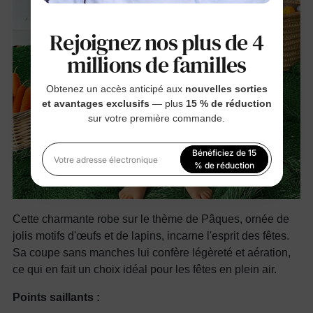
Rejoignez nos plus de 4
millions de familles
Obtenez un accès anticipé aux
nouvelles sorties
et avantages exclusifs
— plus
15 % de réduction
sur votre première commande.
Bénéficiez de 15
Votre adresse électronique
% de réduction
En vous inscrivant, vous acceptez notre
Politique de
confidentialité
Cette charmante robe sur le thème de Pâques, ornée de
jolis motifs d'œufs et de lapins, incarne l'esprit des fêtes.
Sa coupe sans manches lui confère légèreté et aération,
ce qui en fait un choix idéal pour les fêtes en plein air.
Points saillants :