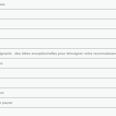
ses
ignants : des idées exceptionnelles pour témoigner votre reconnaissan
es
ent
de pause