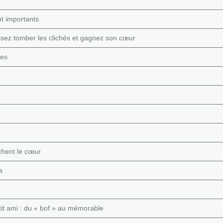
t importants
issez tomber les clichés et gagnez son cœur
ses
chent le cœur
a
tit ami : du « bof » au mémorable