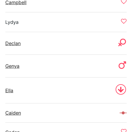
Campbell
Lydya
Declan
Genya
Ella
Caiden