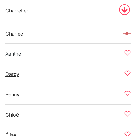
Charretier
Charlee
Xanthe
Darcy
Penny
Chloé
Élise