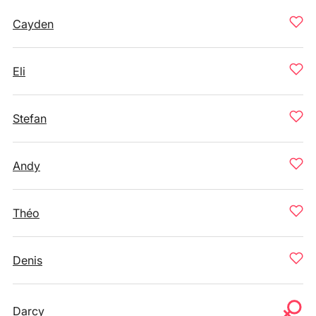
Cayden
Eli
Stefan
Andy
Théo
Denis
Darcy