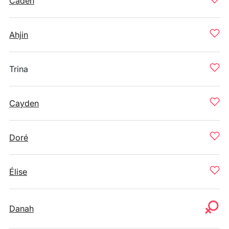
Caden
Ahjin
Trina
Cayden
Doré
Élise
Danah