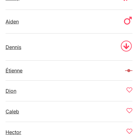
Aiden
Dennis
Étienne
Dion
Caleb
Hector