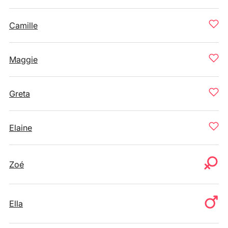
Camille
Maggie
Greta
Elaine
Zoé
Ella