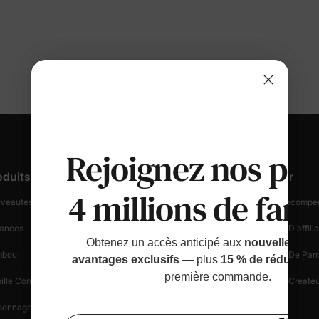
Rejoignez nos plu
oduits
Support Client
Découvrir
4 millions de fami
veautés Et En Vedette
Suivez Votre Commande
Fidélité & Récompe
ances
Informations Sur La Livraison
Programme D'affilia
Obtenez un accès anticipé aux
nouvelles sort
mbou
Démarrer Un Retour
Programme De Parr
avantages exclusifs
— plus
15 % de réduction
première commande.
ille Correspondante
Politique De Retour
Programme Créateu
sonnages
Sécurité Des Achats
Blogue
Bénéfi