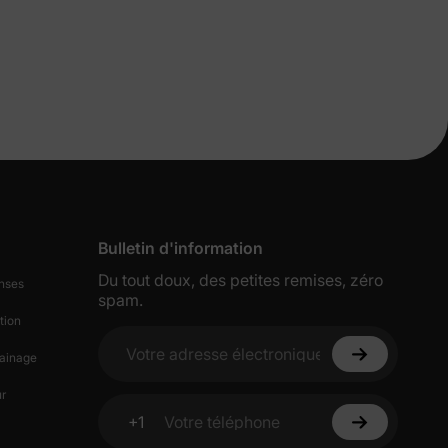
s de
Bulletin d'information
lles
Du tout doux, des petites remises, zéro
nses
spam.
tion
ies et
ainage
Votre adresse électronique
sur votre
r
+1
Votre téléphone
ciez de