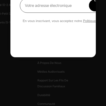
é (0-2 Ans)
Centre D'aide
Presse
15 
Votre adresse électronique
rédu
-Petit (2-6 Ans)
Contactez-Nous
Patlife
En vous inscrivant, vous acceptez notre
Politique de con
nts (5-12 Ans)
Gérez Votre Vie Privée
Carte-Cadeau
Avis PatPat
Informations Sur
L'entreprise
À Propos De Nous
Médias Audiovisuels
Rapport Sur Les Fils De
Discussion Familiaux
Durabilité
Communauté