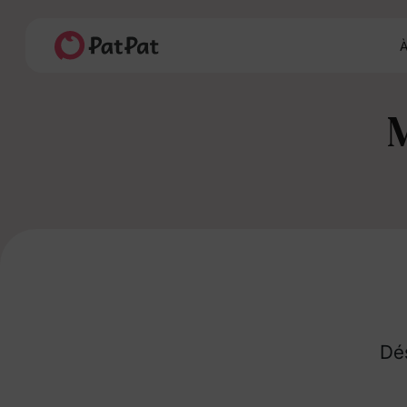
À
Dés