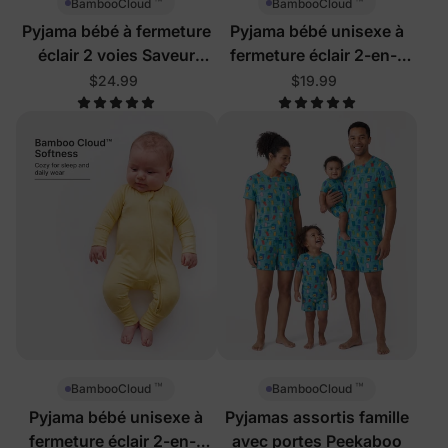
™
™
BambooCloud
BambooCloud
Pyjama bébé à fermeture
Pyjama bébé unisexe à
éclair 2 voies Saveur
fermeture éclair 2-en-1
délicieuse
avec pieds
$24.99
$19.99
™
™
BambooCloud
BambooCloud
Pyjama bébé unisexe à
Pyjamas assortis famille
fermeture éclair 2-en-1
avec portes Peekaboo