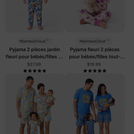
™
™
BambooCloud
BambooCloud
Pyjama 2 pièces jardin
Pyjama fleuri 2 pièces
fleuri pour bébés/filles en
pour bébés/filles tout-
bas âge
petits
$27.99
$19.99