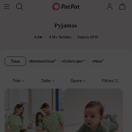
Pyjamas
4.8★
4 M+ familles
Depuis 2014
Tous
BambooCloud
™
CotonLapin
™
Naia
™
Trier
Taille
Genre
Filtrez