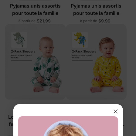
Pyjamas unis assortis
Pyjamas unis assortis
pour toute la famille
pour toute la famille
$21.99
$9.99
à partir de
à partir de
™
™
BambooCloud
BambooCloud
Lot de 2 grenouillères à
Lot de 2 grenouillères
fermeture éclair 2 sens
zippées réversibles pour
motif feuille pour bébé
bébé avec motif animal
$49.99
$49.99