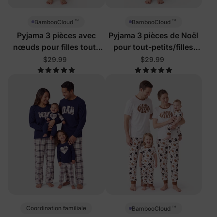
™
™
BambooCloud
BambooCloud
Pyjama 3 pièces avec
Pyjama 3 pièces de Noël
nœuds pour filles tout-
pour tout-petits/filles
petits/enfants
avec chiens Père Noël
$29.99
$29.99
™
Coordination familiale
BambooCloud