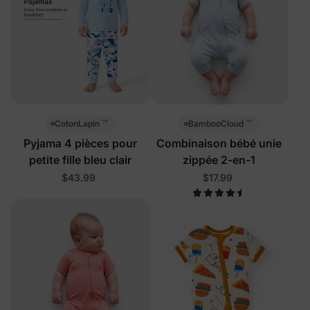
™
™
CotonLapin
BambooCloud
Pyjama 4 pièces pour
Combinaison bébé unie
petite fille bleu clair
zippée 2-en-1
$43.99
$17.99