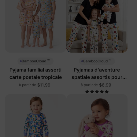
™
™
BambooCloud
BambooCloud
Pyjama familial assorti
Pyjamas d'aventure
carte postale tropicale
spatiale assortis pour
toute la famille
$11.99
$6.99
à partir de
à partir de