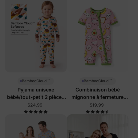
™
™
BambooCloud
BambooCloud
Pyjama unisexe
Combinaison bébé
bébé/tout-petit 2 pièces
mignonne à fermeture
avec ours arc-en-ciel
éclair 2 voies motif
$24.99
$19.99
nourriture