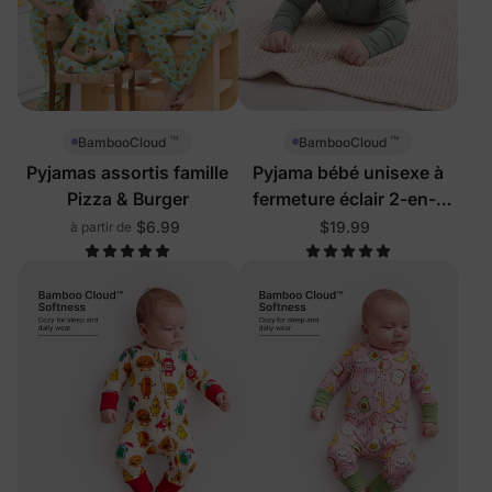
™
™
BambooCloud
BambooCloud
Pyjamas assortis famille
Pyjama bébé unisexe à
Pizza & Burger
fermeture éclair 2-en-1
avec pieds
$6.99
$19.99
à partir de