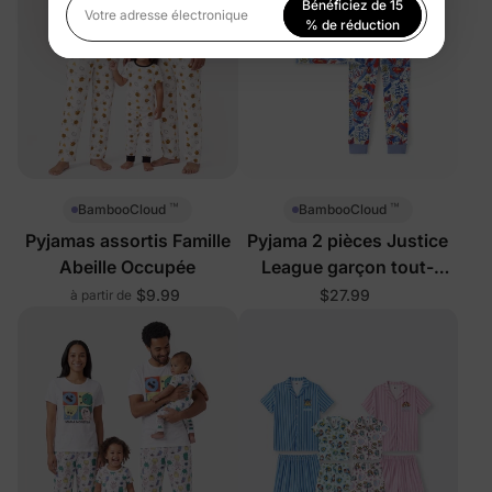
Bénéficiez de 15
Votre adresse électronique
% de réduction
En vous inscrivant, vous acceptez notre
Politique de
confidentialité
™
™
BambooCloud
BambooCloud
Pyjamas assortis Famille
Pyjama 2 pièces Justice
Abeille Occupée
League garçon tout-
petit/enfant bleu
$9.99
$27.99
à partir de