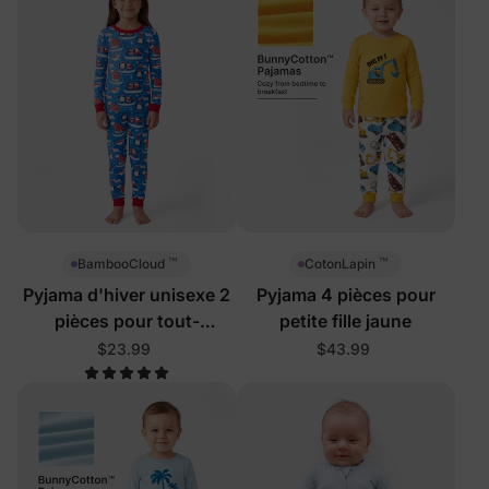
™
™
BambooCloud
CotonLapin
Pyjama d'hiver unisexe 2
Pyjama 4 pièces pour
pièces pour tout-
petite fille jaune
petits/enfants motif
$23.99
$43.99
pingouin