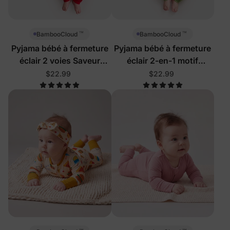
™
™
BambooCloud
BambooCloud
Pyjama bébé à fermeture
Pyjama bébé à fermeture
éclair 2 voies Saveur
éclair 2-en-1 motif
délicieuse
aliments mignons
$22.99
$22.99