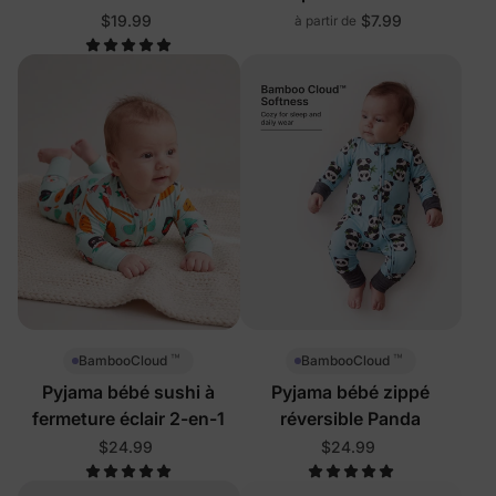
avec pieds
$19.99
$7.99
à partir de
™
™
BambooCloud
BambooCloud
Pyjama bébé sushi à
Pyjama bébé zippé
fermeture éclair 2-en-1
réversible Panda
$24.99
$24.99