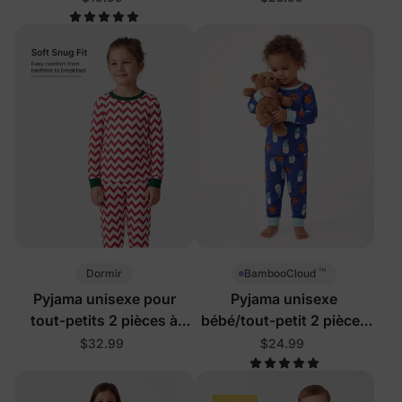
™
Dormir
BambooCloud
Pyjama unisexe pour
Pyjama unisexe
tout-petits 2 pièces à
bébé/tout-petit 2 pièces
blocs de couleurs de Noël
Cookies & Lait
$32.99
$24.99