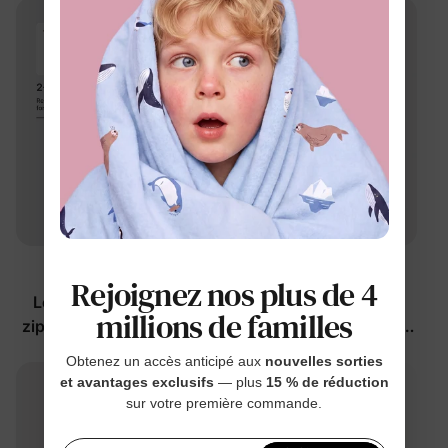
™
™
BambooCloud
BambooCloud
Rejoignez nos plus de 4
Lot de 2 grenouillères
Pyjamas assortis pour
millions de familles
zippées réversibles pour
toute la famille avec des
bébé avec motif animal
snacks délicieux
$49.99
$9.99
à partir de
Obtenez un accès anticipé aux
nouvelles sorties
et avantages exclusifs
— plus
15 % de réduction
sur votre première commande.