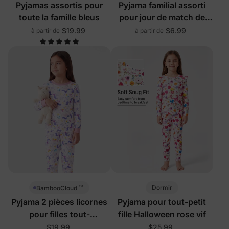
Pyjamas assortis pour
Pyjama familial assorti
toute la famille bleus
pour jour de match de
football
$19.99
$6.99
à partir de
à partir de
™
Dormir
BambooCloud
Pyjama 2 pièces licornes
Pyjama pour tout-petit
pour filles tout-
fille Halloween rose vif
petits/enfants
$19.99
$25.99