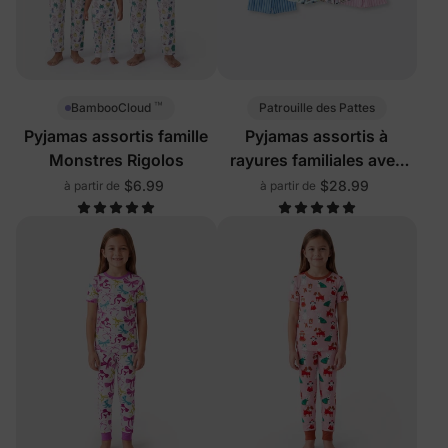
™
Patrouille des Pattes
BambooCloud
Pyjamas assortis famille
Pyjamas assortis à
Monstres Rigolos
rayures familiales avec
blocs de couleur
$6.99
$28.99
à partir de
à partir de