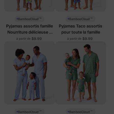
™
™
BambooCloud
BambooCloud
Pyjamas assortis famille
Pyjamas Taco assortis
Nourriture délicieuse &
pour toute la famille
Fruits
$9.99
$9.99
à partir de
à partir de
™
™
BambooCloud
BambooCloud