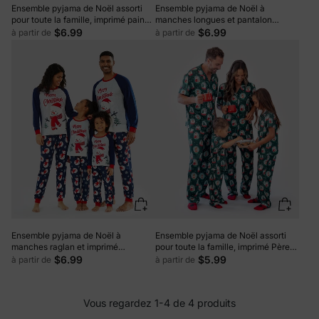
Ensemble pyjama de Noël assorti
Ensemble pyjama de Noël à
pour toute la famille, imprimé pain
manches longues et pantalon
d'épices bleu et rouge, avec
assortis pour toute la famille, haut
$6.99
$6.99
à partir de
à partir de
chaussettes de Noël bleu clair
vert très joyeux, motifs variés et
chaussettes de Noël (M, printemps,
vert)
Ensemble pyjama de Noël à
Ensemble pyjama de Noël assorti
manches raglan et imprimé
pour toute la famille, imprimé Père
bonhomme de neige et lettres
Noël, turquoise
$6.99
$5.99
à partir de
à partir de
assortis avec chaussettes de Noël
ColorBlock
Vous regardez 1-4 de 4 produits