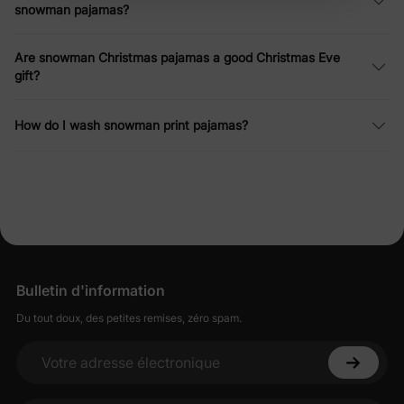
En vous inscrivant, vous acceptez notre
Politique de
snowman pajamas?
confidentialité
Are snowman Christmas pajamas a good Christmas Eve
gift?
How do I wash snowman print pajamas?
Bulletin d'information
Du tout doux, des petites remises, zéro spam.
Votre adresse électronique