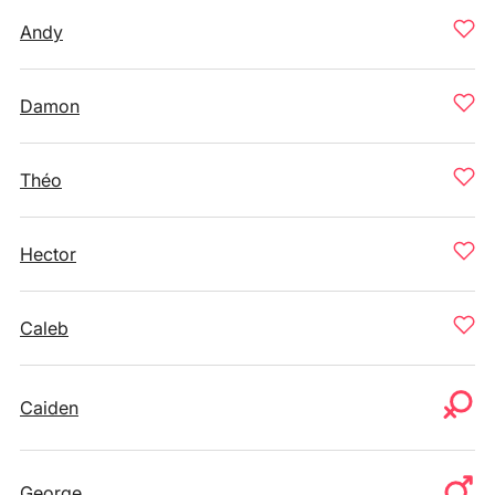
Andy
Damon
Théo
Hector
Caleb
Caiden
George