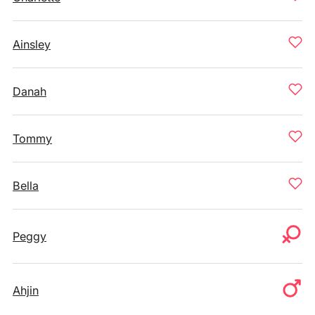
Ainsley
Danah
Tommy
Bella
Peggy
Ahjin