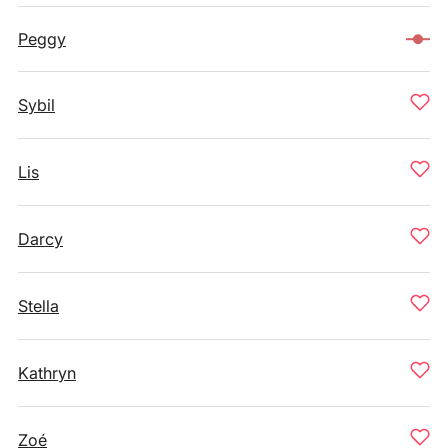
Peggy
Sybil
Lis
Darcy
Stella
Kathryn
Zoé