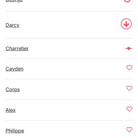
Darcy
Charretier
Cayden
Corps
Alex
Philippe