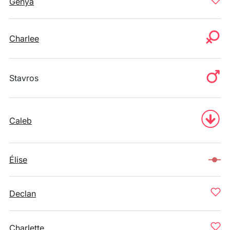
Genya
Charlee
Stavros
Caleb
Élise
Declan
Charlette