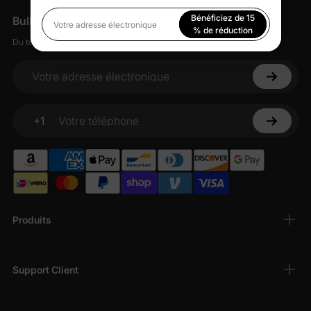
imprimés fantaisistes, sont parfaits pour les photos de Noël et
Bénéficiez de 15
Bulletin d'information
les moments en famille. Achetez dès maintenant !
Votre adresse électronique
% de réduction
Du tout doux, des petites remises, zéro spam.
En vous inscrivant, vous acceptez notre
Politique de
confidentialité
Votre adresse électronique
+1
Votre téléphone
Produits
Support Client