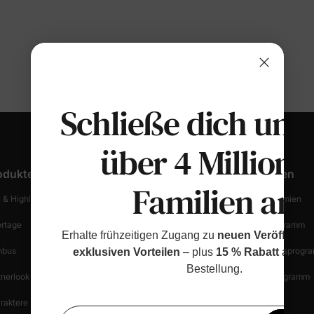
Schließe dich uns
über 4 Millione
odukte
Kundendienst
Entdecken
Familien an
 & Highlights
Bestellung Verfolgen
Treue & Prämien
ertage
Versandinformationen
Partnerprogramm
Erhalte frühzeitigen Zugang zu
neuen Veröffentl
bus
Rückgabe Starten
Empfehlungsprogr
exklusiven Vorteilen
– plus
15 % Rabatt
auf de
Bestellung.
tnerlook
Rückgabebestimmungen
Creator-Programm
raktere
Einkaufssicherheit
Blog