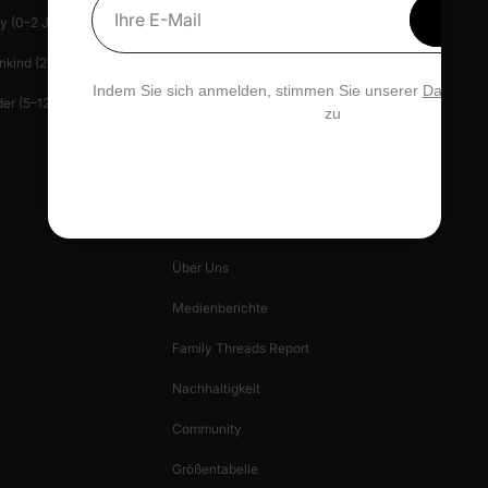
Erhal
y (0–2 J.)
Hilfe-Center
Presse
Ihre E-Mail
15 % 
nkind (2–6 J.)
Kontakt
Patlife
Indem Sie sich anmelden, stimmen Sie unserer
Datensch
er (5–12 J.)
Datenschutz Verwalten
zu
Geschenkkarte
PatPat Bewertungen
UNTERNEHMENSHINWEISE
Über Uns
Medienberichte
Family Threads Report
Nachhaltigkeit
Community
Größentabelle