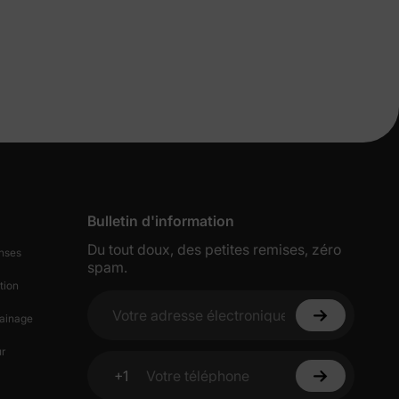
s de
Bulletin d'information
lles
Du tout doux, des petites remises, zéro
nses
spam.
tion
ies et
ainage
Votre adresse électronique
sur votre
r
+1
Votre téléphone
ciez de