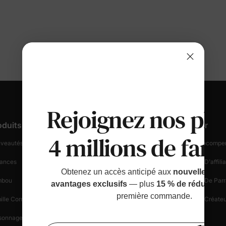
Rejoignez nos plu
oduits
Support Client
Découvrir
4 millions de fami
veautés Et En Vedette
Suivez Votre Commande
Fidélité & Récompe
ances
Informations Sur La Livraison
Programme D'affilia
Obtenez un accès anticipé aux
nouvelles sort
mbou
Démarrer Un Retour
Programme De Parr
avantages exclusifs
— plus
15 % de réduction
première commande.
ille Correspondante
Politique De Retour
Programme Créateu
sonnages
Sécurité Des Achats
Blogue
Bénéfi