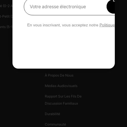
é (0-2 Ans)
Centre D'aide
Presse
15 
Votre adresse électronique
rédu
-Petit (2-6 Ans)
Contactez-Nous
Patlife
En vous inscrivant, vous acceptez notre
Politique de con
nts (5-12 Ans)
Gérez Votre Vie Privée
Carte-Cadeau
Avis PatPat
Informations Sur
L'entreprise
À Propos De Nous
Médias Audiovisuels
Rapport Sur Les Fils De
Discussion Familiaux
Durabilité
Communauté