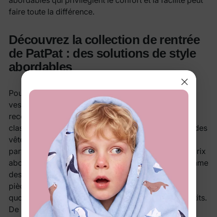
abordables qui privilégient le confort et la facilité peut
faire toute la différence.
Découvrez la collection de rentrée
de PatPat : des solutions de style
abordables
Pour vous aider à résoudre vos dilemmes
vestimentaires et vos soucis de budget, je vous
recommande vivement la collection Rentrée des
classes de PatPat. Cette sélection soignée propose des
vêtements pour enfants tendance et confortables,
parfaits pour l'école et la cour de récréation, à des prix
abordables. Privilégiant des matières de qualité comme
des cotons doux et des mélanges respirants, leurs
pièces sont conçues pour résister aux aventures du
quotidien tout en offrant un look impeccable aux petits.
De plus, ils proposent des promotions en cours,