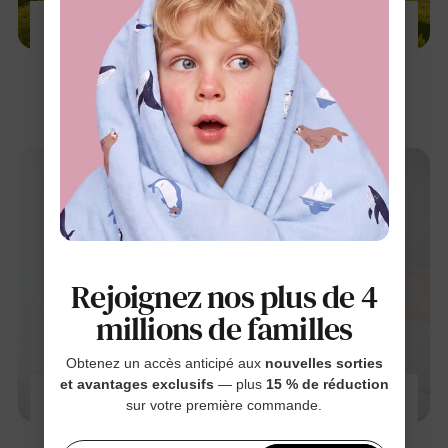
100 Activités d’été gratuites pour enfants à la
maison (Aucun budget nécessaire)
11 mars 2026
Rejoignez nos plus de 4
millions de familles
Obtenez un accès anticipé aux
nouvelles sorties
et avantages exclusifs
— plus
15 % de réduction
Meilleurs pyjamas de Noël 2026 pour enfants
sur votre première commande.
: Les coups de cœur douillets pour tout-petits
et kids