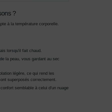
sons ?
pte à la température corporelle.
is lorsqu'il fait chaud.
de la peau, vous gardant au sec
s de
lation légère, ce qui rend les
 sont superposés correctement.
lles
confort semblable à celui d'un nuage
ies et
sur votre