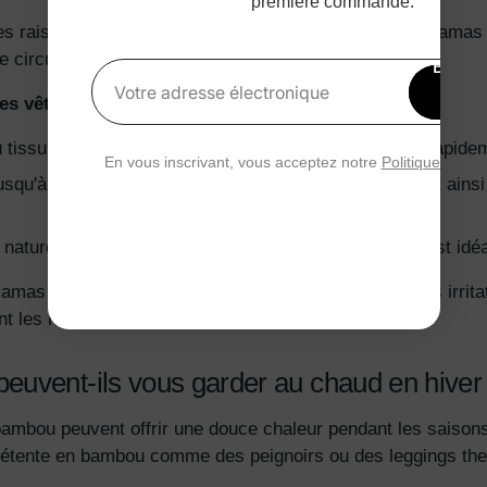
première commande.
es raisons pour lesquelles les gens choisissent les pyjama
 circulation de l'air.
Bénéfi
15 
Votre adresse électronique
s vêtements de nuit d'été :
rédu
du tissu en bambou permet à la chaleur de s'échapper rapide
En vous inscrivant, vous acceptez notre
Politique de con
qu'à trois fois plus efficacement que le coton, évitant ainsi
 naturelles réduisent l’accumulation d’odeurs, ce qui est idé
jamas en bambou aident à prévenir la surchauffe et les irrita
t les nuits les plus chaudes.
uvent-ils vous garder au chaud en hiver
mbou peuvent offrir une douce chaleur pendant les saisons f
détente en bambou comme des peignoirs ou des leggings th