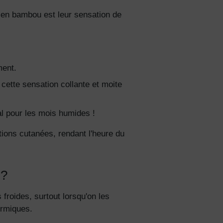
s en bambou est leur sensation de
ciez de
% de
ction
ment.
fidentialité
 cette sensation collante et moite
al pour les mois humides !
tions cutanées, rendant l'heure du
 ?
roides, surtout lorsqu'on les
ermiques.