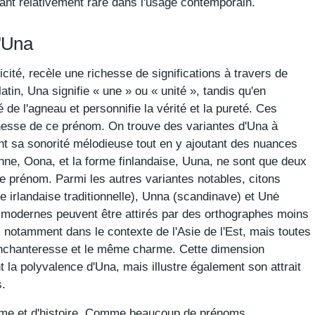
ant relativement rare dans l'usage contemporain.
d'Una
ité, recèle une richesse de significations à travers de
tin, Una signifie « une » ou « unité », tandis qu'en
é de l'agneau et personnifie la vérité et la pureté. Ces
chesse de ce prénom. On trouve des variantes d'Una à
t sa sonorité mélodieuse tout en y ajoutant des nuances
ienne, Oona, et la forme finlandaise, Uuna, ne sont que deux
 ce prénom. Parmi les autres variantes notables, citons
e irlandaise traditionnelle), Unna (scandinave) et Unė
ts modernes peuvent être attirés par des orthographes moins
 notamment dans le contexte de l'Asie de l'Est, mais toutes
nchanteresse et le même charme. Cette dimension
t la polyvalence d'Una, mais illustre également son attrait
s.
me et d'histoire. Comme beaucoup de prénoms