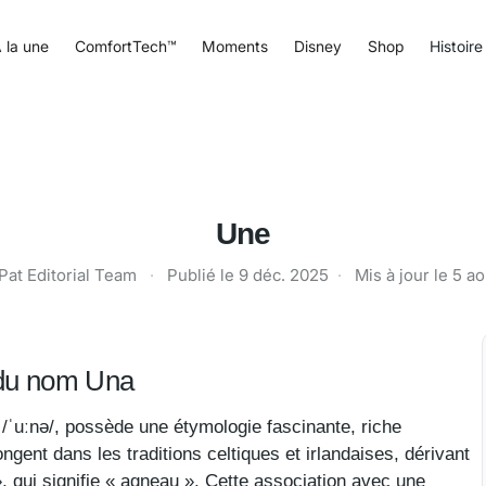
 la une
ComfortTech™
Moments
Disney
Shop
Histoire
Une
Pat Editorial Team
·
Publié le
9 déc. 2025
·
Mis à jour le
5 ao
e du nom Una
/ˈuːnə/, possède une étymologie fascinante, riche
ongent dans les traditions celtiques et irlandaises, dérivant
, qui signifie « agneau ». Cette association avec une