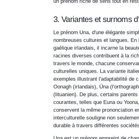
un prénom riche de sens tout en rest
3. Variantes et surnoms 
Le prénom Una, d'une élégante simplic
nombreuses cultures et langues. En la
gaélique irlandais, il incarne la beaut
racines diverses contribuent à la ri
travers le monde, chacune conservan
culturelles uniques. La variante ital
exemples illustrant l'adaptabilité de
Oonagh (irlandais), Úna (l'orthograph
(lituanien). De plus, certains paren
courantes, telles que Euna ou Yoona,
conservent la même prononciation e
interculturelle souligne non seulemen
durable à travers différentes société
Una est un prénom empreint de char