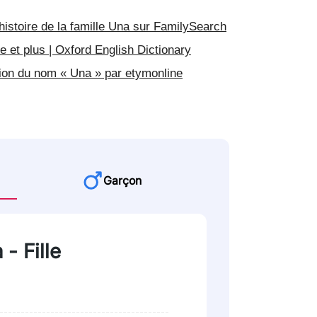
histoire de la famille Una sur FamilySearch
ie et plus | Oxford English Dictionary
ation du nom « Una » par etymonline
Garçon
- Fille