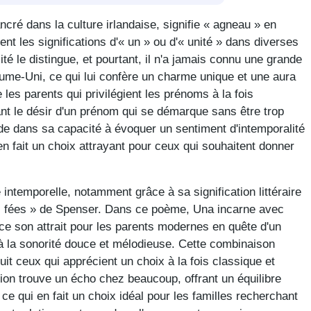
ré dans la culture irlandaise, signifie « agneau » en
nt les significations d'« un » ou d'« unité » dans diverses
té le distingue, et pourtant, il n'a jamais connu une grande
ume-Uni, ce qui lui confère un charme unique et une aura
e les parents qui privilégient les prénoms à la fois
ant le désir d'un prénom qui se démarque sans être trop
de dans sa capacité à évoquer un sentiment d'intemporalité
i en fait un choix attrayant pour ceux qui souhaitent donner
temporelle, notamment grâce à sa signification littéraire
s fées » de Spenser. Dans ce poème, Una incarne avec
force son attrait pour les parents modernes en quête d'un
t à la sonorité douce et mélodieuse. Cette combinaison
uit ceux qui apprécient un choix à la fois classique et
tion trouve un écho chez beaucoup, offrant un équilibre
, ce qui en fait un choix idéal pour les familles recherchant