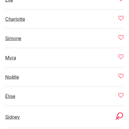
Charlotte
Simone
Myra
Noëlle
Élise
Sidney