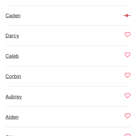
Caden
Darcy
Caleb
Corbin
Aubrey
Aiden