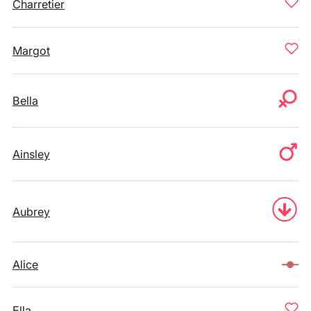
Charretier
Margot
Bella
Ainsley
Aubrey
Alice
Ella