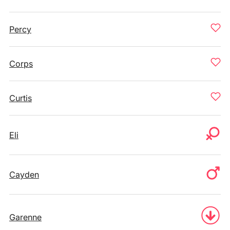
Percy
Corps
Curtis
Eli
Cayden
Garenne