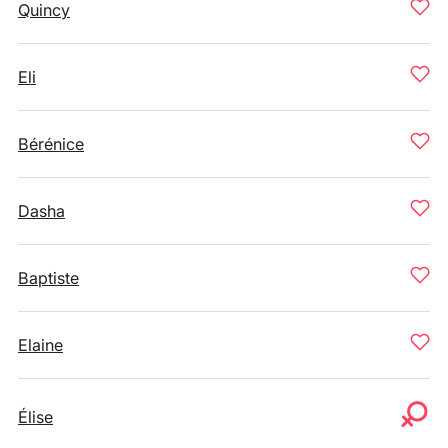
Quincy
Eli
Bérénice
Dasha
Baptiste
Elaine
Élise