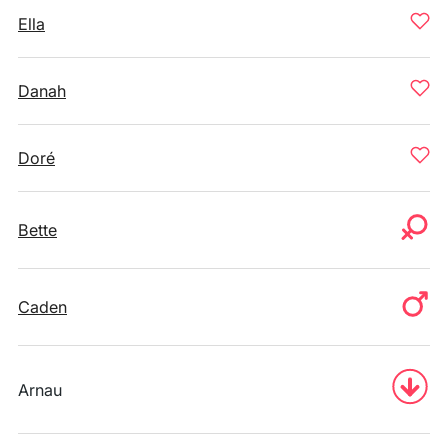
Ella
Danah
Doré
Bette
Caden
Arnau