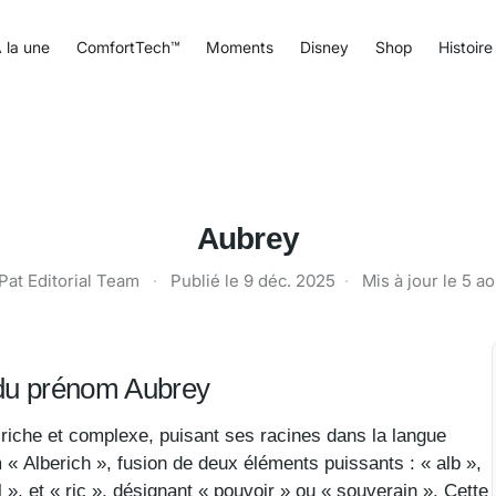
 la une
ComfortTech™
Moments
Disney
Shop
Histoire
Aubrey
Pat Editorial Team
·
Publié le
9 déc. 2025
·
Mis à jour le
5 ao
e du prénom Aubrey
riche et complexe, puisant ses racines dans la langue
 « Alberich », fusion de deux éléments puissants : « alb »,
el », et « ric », désignant « pouvoir » ou « souverain ». Cette