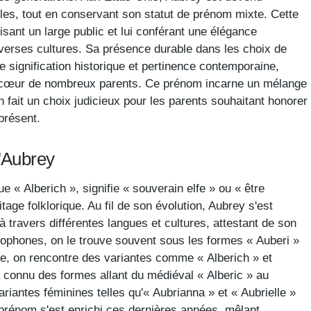
lles, tout en conservant son statut de prénom mixte. Cette
sant un large public et lui conférant une élégance
verses cultures. Sa présence durable dans les choix de
 signification historique et pertinence contemporaine,
e cœur de nombreux parents. Ce prénom incarne un mélange
n fait un choix judicieux pour les parents souhaitant honorer
présent.
d'Aubrey
 « Alberich », signifie « souverain elfe » ou « être
tage folklorique. Au fil de son évolution, Aubrey s'est
 travers différentes langues et cultures, attestant de son
ncophones, on le trouve souvent sous les formes « Auberi »
ne, on rencontre des variantes comme « Alberich » et
a connu des formes allant du médiéval « Alberic » au
riantes féminines telles qu'« Aubrianna » et « Aubrielle »
ce prénom s'est enrichi ces dernières années, mêlant