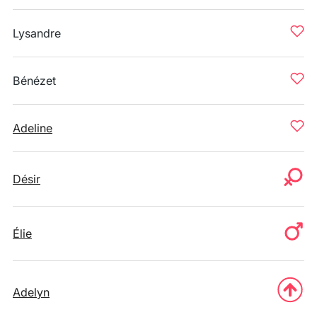
Lysandre
Bénézet
Adeline
Désir
Élie
Adelyn