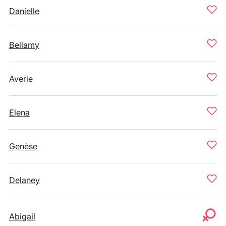
Danielle
Bellamy
Averie
Elena
Genèse
Delaney
Abigail