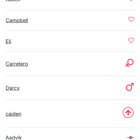
Campbell
Eli
Carretero
Darcy
caiden
Aadvik