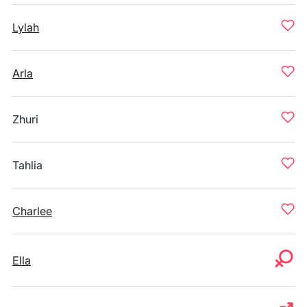
Lylah
Arla
Zhuri
Tahlia
Charlee
Ella