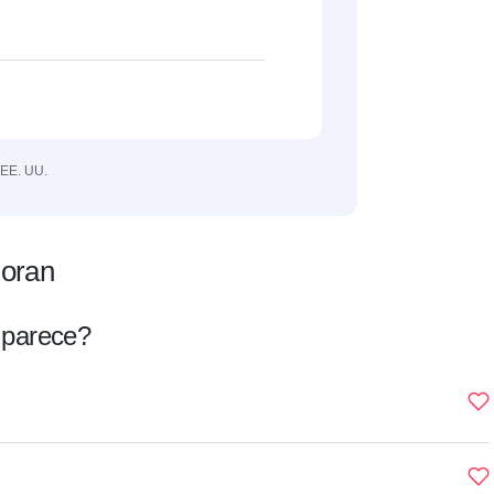
 EE. UU.
loran
 parece?