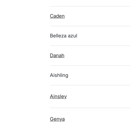
Caden
Belleza azul
Danah
Aishling
Ainsley
Genya