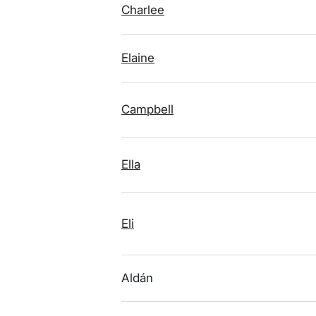
Charlee
Elaine
Campbell
Ella
Eli
Aldán