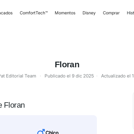
acados
ComfortTech™
Momentos
Disney
Comprar
Hist
Floran
at Editorial Team
·
Publicado el
9 dic 2025
·
Actualizado el
1
e Floran
Chico