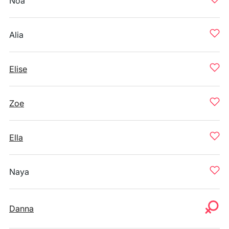
Noa
Alia
Elise
Zoe
Ella
Naya
Danna