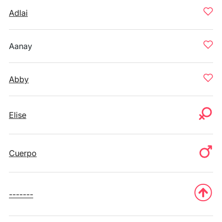
Adlai
Aanay
Abby
Elise
Cuerpo
-------