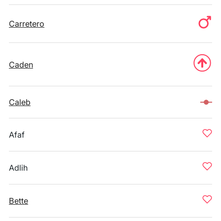
Carretero
Caden
Caleb
Afaf
Adlih
Bette