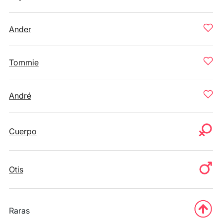
Ander
Tommie
André
Cuerpo
Otis
Raras