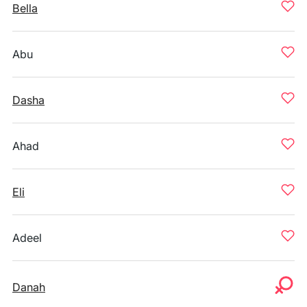
Bella
Abu
Dasha
Ahad
Eli
Adeel
Danah