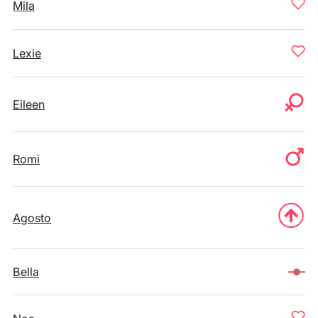
Mila
Lexie
Eileen
Romi
Agosto
Bella