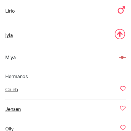
Lirio
Iyla
Miya
Hermanos
Caleb
Jensen
Olly