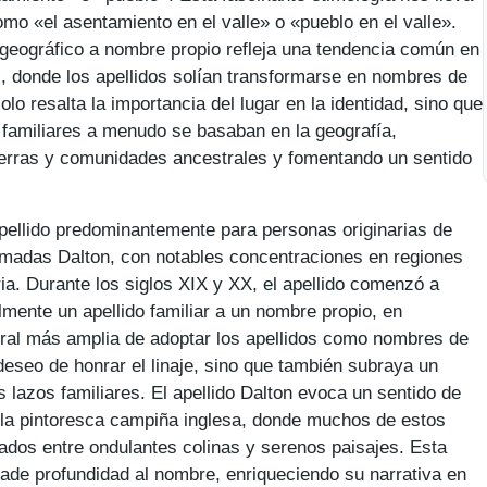
como «el asentamiento en el valle» o «pueblo en el valle».
 geográfico a nombre propio refleja una tendencia común en
, donde los apellidos solían transformarse en nombres de
olo resalta la importancia del lugar en la identidad, sino que
 familiares a menudo se basaban en la geografía,
ierras y comunidades ancestrales y fomentando un sentido
pellido predominantemente para personas originarias de
lamadas Dalton, con notables concentraciones en regiones
a. Durante los siglos XIX y XX, el apellido comenzó a
lmente un apellido familiar a un nombre propio, en
ral más amplia de adoptar los apellidos como nombres de
 deseo de honrar el linaje, sino que también subraya un
os lazos familiares. El apellido Dalton evoca un sentido de
n la pintoresca campiña inglesa, donde muchos de estos
dos entre ondulantes colinas y serenos paisajes. Esta
ñade profundidad al nombre, enriqueciendo su narrativa en