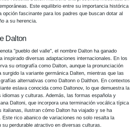
mporáneas. Este equilibrio entre su importancia histórica
 opción fascinante para los padres que buscan dotar al
iño a su herencia.
de Dalton
denota "pueblo del valle", el nombre Dalton ha ganado
 inspirado diversas adaptaciones internacionales. En los
rva su ortografía como Dalton, aunque la pronunciación
 surgido la variante germánica Dalten, mientras que las
grafías alternativas como Daltonn o Dalthon. En contextos
riante eslava conocida como Daltonov, lo que demuestra la
s idiomas y culturas. Además, las formas española y
liana Daltoni, que incorpora una terminación vocálica típica
italianas, ilustran cómo Dalton ha viajado y se ha
 Este rico abanico de variaciones no solo resalta la
 su perdurable atractivo en diversas culturas.