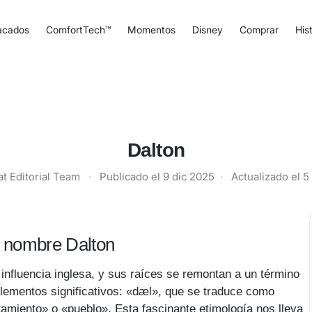
acados
ComfortTech™
Momentos
Disney
Comprar
Hist
Dalton
t Editorial Team
·
Publicado el
9 dic 2025
·
Actualizado el
5
el nombre Dalton
 influencia inglesa, y sus raíces se remontan a un término
elementos significativos: «dæl», que se traduce como
ntamiento» o «pueblo». Esta fascinante etimología nos lleva