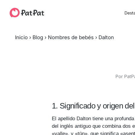
Dest
Inicio
›
Blog
›
Nombres de bebés
›
Dalton
Por PatPa
1. Significado y origen d
El apellido Dalton tiene una profunda
del inglés antiguo que combina dos 
«valle», y «tūn», que significa «ase