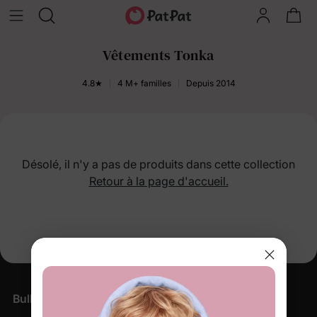
Vêtements Tonka
4.8★
4 M+ familles
Depuis 2014
Désolé, il n'y a pas de produits dans cette collection
Retour à la page d'accueil.
Bulletin d'information