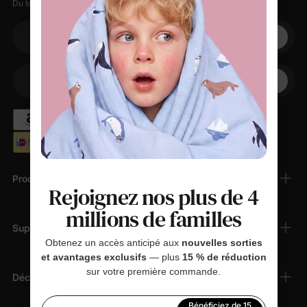
Du tout doux, des petites remises, zéro spam.
Votre adresse électronique
+1
Votre téléphone
Produits
Rejoignez nos plus de 4
millions de familles
Support Client
Obtenez un accès anticipé aux
nouvelles sorties
et avantages exclusifs
— plus
15 % de réduction
sur votre première commande.
Découvrir
Bénéficiez de 15