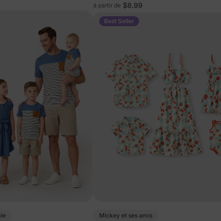
is avec shorts intégrés
$8.99
à partir de
Best Seller
ale
Mickey et ses amis