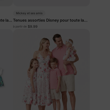
Mickey et ses amis
ciez de
te la
Tenues assorties Disney pour toute la
% de
famille avec shorts intégrés et poches
ction
$9.99
à partir de
rouges
fidentialité