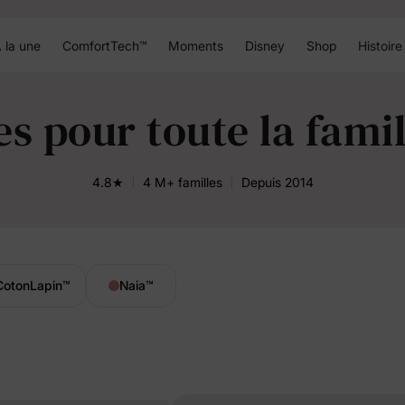
 la une
ComfortTech™
Moments
Disney
Shop
Histoire
s pour toute la fami
4.8★
4 M+ familles
Depuis 2014
CotonLapin
™
Naia
™