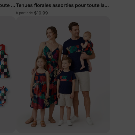
oute la
Tenues florales assorties pour toute la
famille en noir
$10.99
à partir de