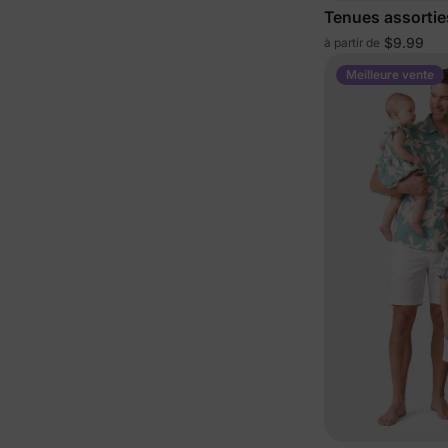
Tenues assorties
bleu
$9.99
à partir de
Meilleure vente