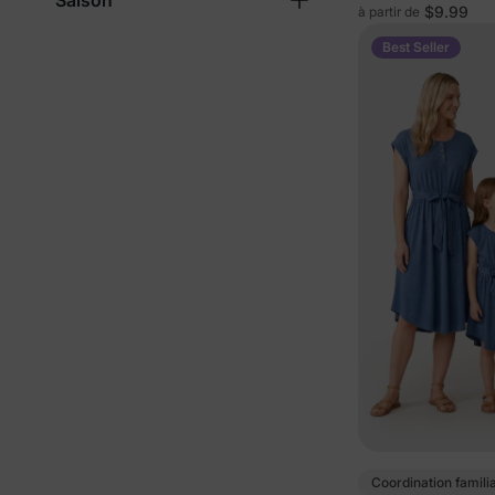
Saison
Mickey & ses am
$9.99
à partir de
et poches
Best Seller
Coordination famili