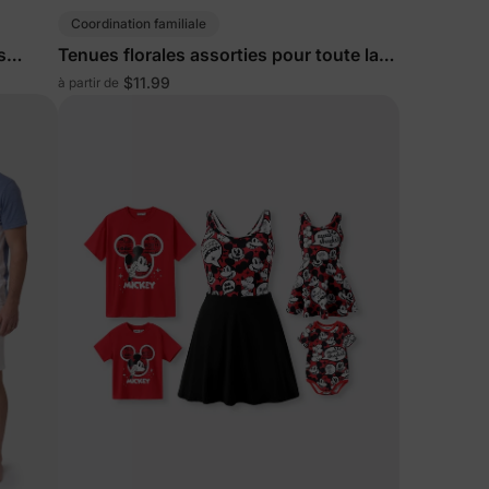
Coordination familiale
s
Tenues florales assorties pour toute la
olore
famille en bleu profond
$11.99
à partir de
s de
lles
ies et
sur votre