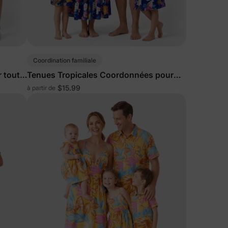
Coordination familiale
 toute
Tenues Tropicales Coordonnées pour
Toute la Famille Bleu Profond
$15.99
à partir de