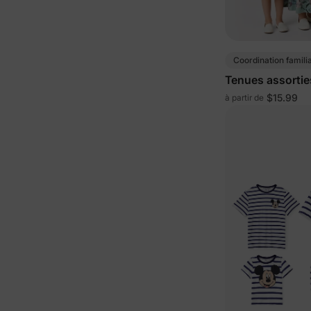
Coordination famili
Tenues assorties
vert clair
$15.99
à partir de