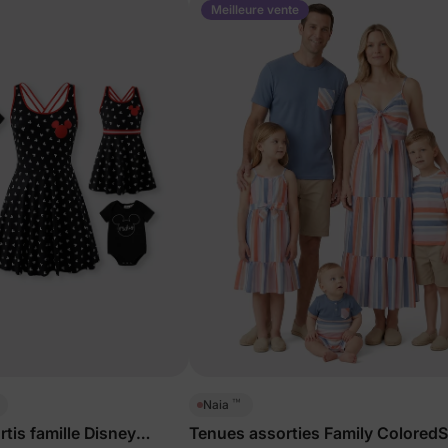
Meilleure vente
™
Naia
tis famille Disney
Tenues assorties Family ColoredS