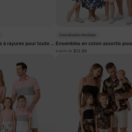
Coordination familiale
 à rayures pour toute la
Ensembles en coton assortis pour
la famille Bleu profond
$12.99
à partir de