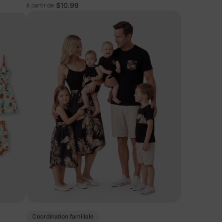
bleu royal
$10.99
à partir de
Coordination familiale