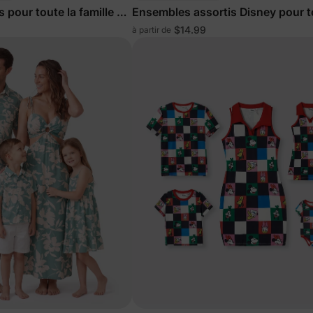
 pour toute la famille en
Ensembles assortis Disney pour t
famille avec imprimé intégral
$14.99
à partir de