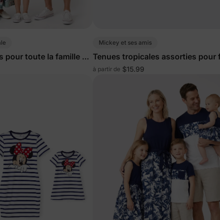
ale
Mickey et ses amis
 pour toute la famille en
Tenues tropicales assorties pour f
Disney vertes et blanches
$15.99
à partir de