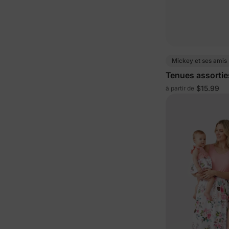
Mickey et ses amis
Tenues assorties
famille Disney
$15.99
à partir de