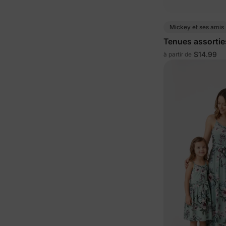
Mickey et ses amis
Tenues assortie
famille avec ro
$14.99
à partir de