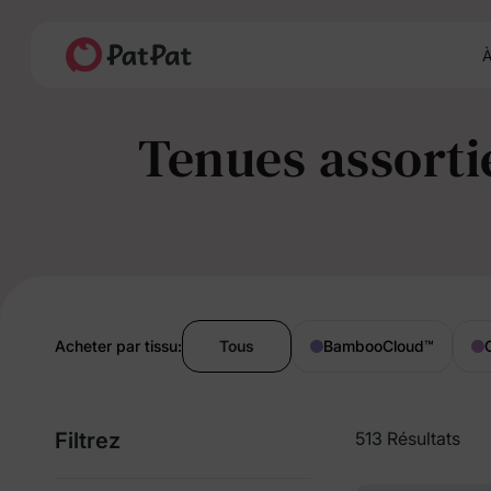
À
Tenues assortie
Acheter par tissu:
Tous
BambooCloud
™
Filtrez
513 Résultats