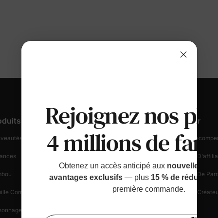
Rejoignez nos plu
oduits
Support Client
Découvrir
4 millions de fami
veautés Et En Vedette
Suivez Votre Commande
Fidélité & Récompe
ances
Informations Sur La Livraison
Programme D'affilia
Obtenez un accès anticipé aux
nouvelles sort
mbou
Démarrer Un Retour
Programme De Parr
avantages exclusifs
— plus
15 % de réduction
première commande.
ille Correspondante
Politique De Retour
Programme Créateu
sonnages
Sécurité Des Achats
Blogue
Bénéfi