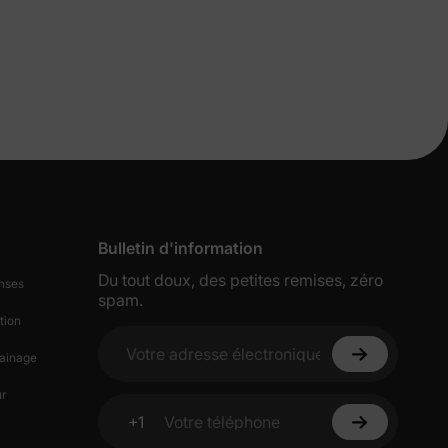
s de
Bulletin d'information
lles
Du tout doux, des petites remises, zéro
nses
spam.
tion
ies et
ainage
Votre adresse électronique
sur votre
r
+1
Votre téléphone
ciez de