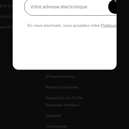
é (0-2 Ans)
Centre D'aide
Presse
15 
Votre adresse électronique
rédu
-Petit (2-6 Ans)
Contactez-Nous
Patlife
En vous inscrivant, vous acceptez notre
Politique de con
nts (5-12 Ans)
Gérez Votre Vie Privée
Carte-Cadeau
Avis PatPat
Informations Sur
L'entreprise
À Propos De Nous
Médias Audiovisuels
Rapport Sur Les Fils De
Discussion Familiaux
Durabilité
Communauté