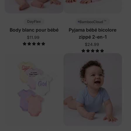
™
DayFlex
BambooCloud
Body blanc pour bébé
Pyjama bébé bicolore
zippé 2-en-1
$11.99
$24.99