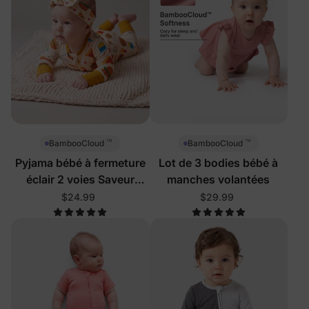
™
™
BambooCloud
BambooCloud
Pyjama bébé à fermeture
Lot de 3 bodies bébé à
éclair 2 voies Saveur
manches volantées
délicieuse
$24.99
$29.99