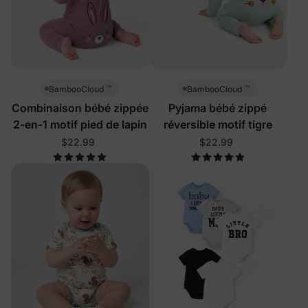
™
™
BambooCloud
BambooCloud
Combinaison bébé zippée
Pyjama bébé zippé
2-en-1 motif pied de lapin
réversible motif tigre
$22.99
$22.99