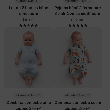
™
™
BambooCloud
BambooCloud
Lot de 2 bodies bébé
Pyjama bébé à fermeture
dinosaure
éclair 2 voies motif ours
$19.99
$22.99
™
™
BambooCloud
BambooCloud
Combinaison bébé unie
Combinaison bébé sushi
zippée 2-en-1
zippée 2-en-1