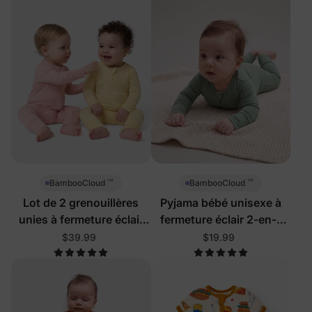
™
™
BambooCloud
BambooCloud
Lot de 2 grenouillères
Pyjama bébé unisexe à
unies à fermeture éclair
fermeture éclair 2-en-1
bidirectionnelle pour bébé
avec pieds
$39.99
$19.99