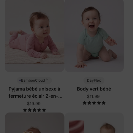
™
DayFlex
BambooCloud
Pyjama bébé unisexe à
Body vert bébé
fermeture éclair 2-en-1
$11.99
avec pieds
$19.99