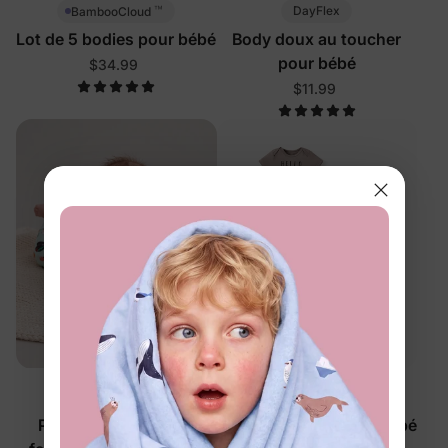
™
DayFlex
BambooCloud
Lot de 5 bodies pour bébé
Body doux au toucher
pour bébé
$34.99
$11.99
™
™
BambooCloud
BambooCloud
Pyjama bébé sushi à
Lot de 5 bodies pour bébé