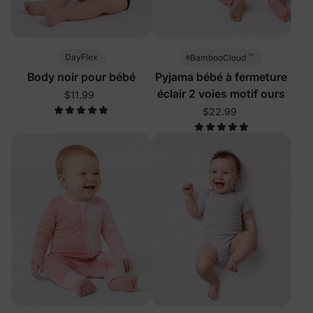
™
DayFlex
BambooCloud
Body noir pour bébé
Pyjama bébé à fermeture
éclair 2 voies motif ours
$11.99
$22.99