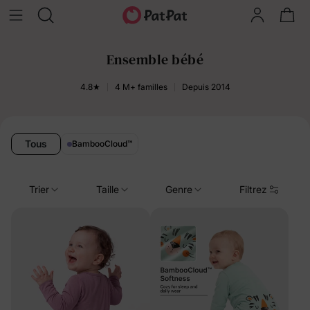
Ensemble bébé
4.8★
4 M+ familles
Depuis 2014
Tous
BambooCloud
™
Trier
Taille
Genre
Filtrez