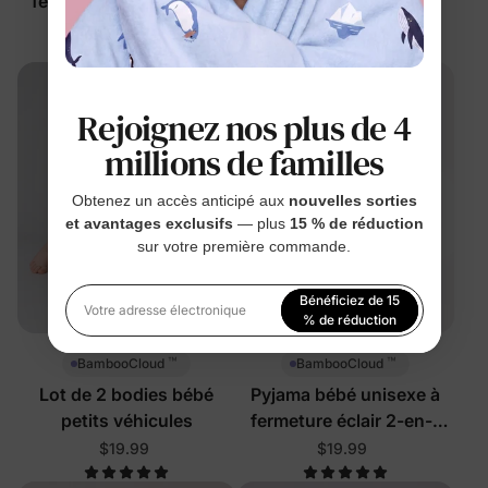
fermeture éclair 2-en-1
$34.99
$24.99
Rejoignez nos plus de 4
millions de familles
Obtenez un accès anticipé aux
nouvelles sorties
et avantages exclusifs
— plus
15 % de réduction
sur votre première commande.
Bénéficiez de 15
Votre adresse électronique
% de réduction
™
™
BambooCloud
BambooCloud
En vous inscrivant, vous acceptez notre
Politique de
confidentialité
Lot de 2 bodies bébé
Pyjama bébé unisexe à
petits véhicules
fermeture éclair 2-en-1
avec pieds
$19.99
$19.99