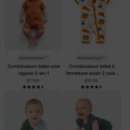
™
™
BambooCloud
BambooCloud
Combinaison bébé unie
Combinaison bébé à
zippée 2-en-1
fermeture éclair 2 voies
Nourriture délicieuse
$17.99
$19.99