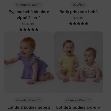
™
DayFlex
BambooCloud
Pyjama bébé bicolore
Body gris pour bébé
zippé 2-en-1
$11.99
$24.99
™
™
BambooCloud
BambooCloud
Lot de 3 bodies bébé à
Lot de 2 bodies arc-en-