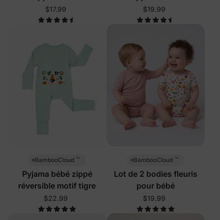
$17.99
$19.99
™
™
BambooCloud
BambooCloud
Pyjama bébé zippé
Lot de 2 bodies fleuris
réversible motif tigre
pour bébé
$22.99
$19.99