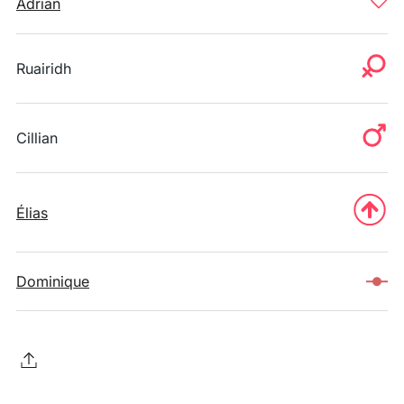
Adrian
Ruairidh
Cillian
Élias
Dominique