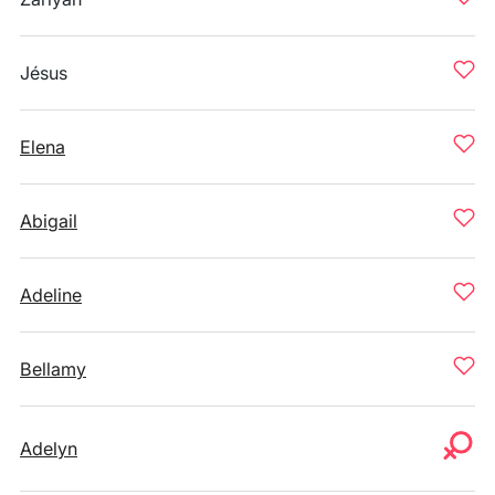
Jésus
Elena
Abigail
Adeline
Bellamy
Adelyn