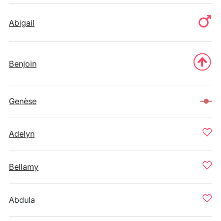
Abigail
Benjoin
Genèse
Adelyn
Bellamy
Abdula