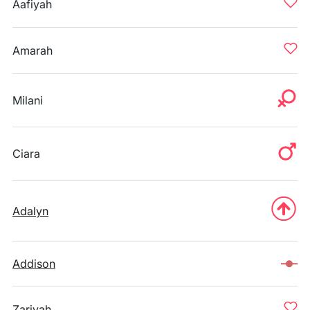
Aafiyah
Amarah
Milani
Ciara
Adalyn
Addison
Zariyah