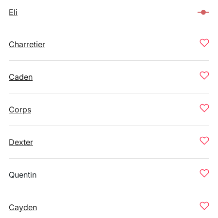
Eli
Charretier
Caden
Corps
Dexter
Quentin
Cayden