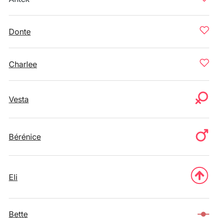
Donte
Charlee
Vesta
Bérénice
Eli
Bette