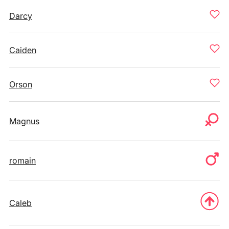
Darcy
Caiden
Orson
Magnus
romain
Caleb