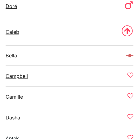
Doré
Caleb
Bella
Campbell
Camille
Dasha
Antek