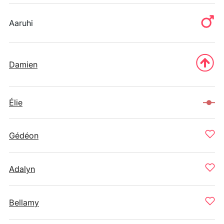
Aaruhi
Damien
Élie
Gédéon
Adalyn
Bellamy