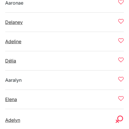
Aaronae
Delaney
Adeline
Délia
Aaralyn
Elena
Adelyn