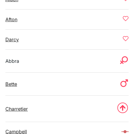
Afton
Darcy
Abbra
Bette
Charretier
Campbell