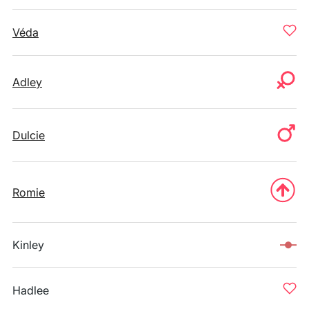
Véda
Adley
Dulcie
Romie
Kinley
Hadlee