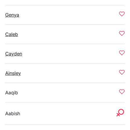
Genya
Caleb
Cayden
Ainsley
Aaqib
Aabish