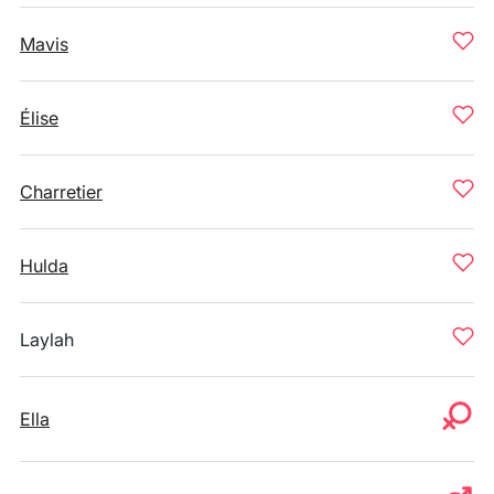
Mavis
Élise
Charretier
Hulda
Laylah
Ella