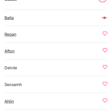
Bella
Regan
Afton
Deirde
Seosamh
Ahjin