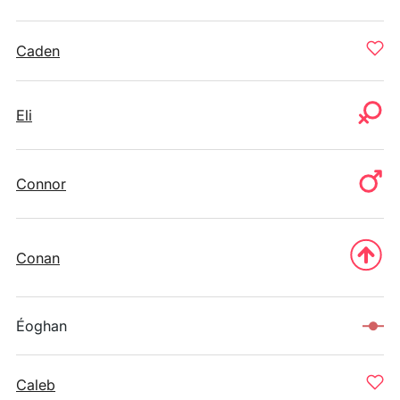
Caden
Eli
Connor
Conan
Éoghan
Caleb