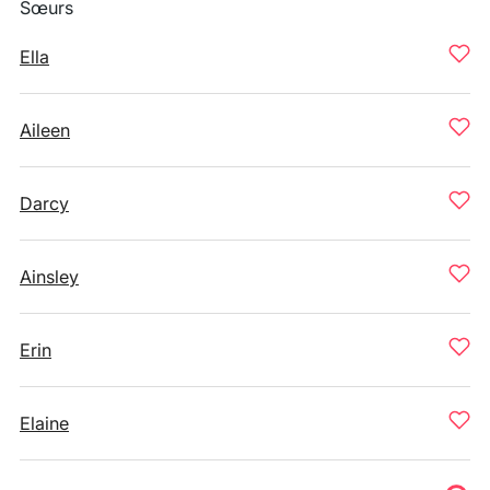
Sœurs
Ella
Aileen
Darcy
Ainsley
Erin
Elaine