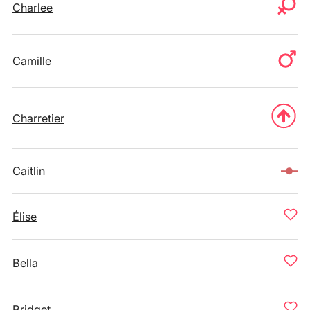
Charlee
Camille
Charretier
Caitlin
Élise
Bella
Bridget