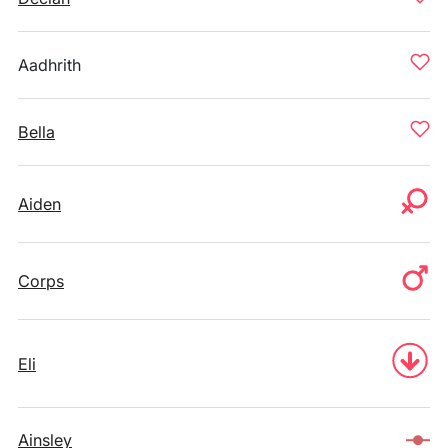
Aadhrith
Bella
Aiden
Corps
Eli
Ainsley