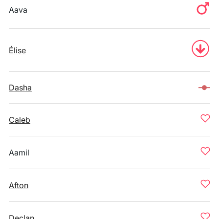
Aava
Élise
Dasha
Caleb
Aamil
Afton
Declan