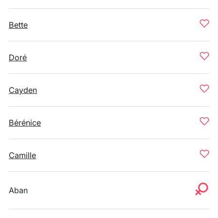
Bette
Doré
Cayden
Bérénice
Camille
Aban