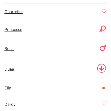
Charretier
Princesse
Bella
Duaa
Elin
Darcy