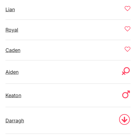
Lian
Royal
Caden
Aiden
Keaton
Darragh